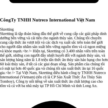
CôngTy TNHH Nutreco International Việt Nam
Skretting
Skretting là tập đoàn hàng đầu thế giới về cung cấp các giải pháp dinh
dưỡng bền vững và cải tiến cho ngành thủy sản. Chúng tôi chuyên
cung cấp thức ăn vượt trội và các dịch vụ xuất sắc trên toàn thế giới
cho người dân nhằm sản xuất bền vững nguồn tôm và cá ngon miệng
và khỏe mạnh.<br /> Hiện tại, Skretting có 3.400 nhân viên trên toàn
thế giới, những con người đầy nhiệt huyết đối với ngành thủy sản, và
sản lượng hàng năm là 1.8 triệu tấn thức ăn thủy sản hảo hạng cho hơn
60 loài thủy sản, ở tất cả các giai đoạn sống. Sản phẩm của chúng tôi
có mặt tại hơn 40 quốc gia và chúng tôi sản xuất thức ăn tại 16 quốc
gia.<br /> Tại Việt Nam, Skretting điều hành công ty TNHH Nutreco
International (Vietnam) (tên cũ là CP Sản Xuất Thức Ăn Thủy Sản
Tomboy), Công ty nổi tiếng về sản xuất thức ăn chất lượng cao cho
tôm và cá với ba nhà máy tại TP Hồ Chí Minh và tỉnh Long An.