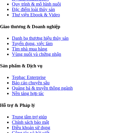
Quy trình & mô hình nuôi
Đặc điểm loài thủy sản
Thư viện Ebook & Video
Giao thương & Doanh nghiệp
Danh bạ thương hiệu thủy sản
Tuyển dụng, việc làm
Tìm nhà mua hàng
Vùng nuôi và chứng nhận
Sản phẩm & Dịch vụ
Tepbac Enterprise
Báo cáo chuyên sâu
Quảng bá & truyền thông ngành
Nền tảng hợp tác
Hỗ trợ & Pháp lý
Trung tâm trợ giúp
Chính sách bảo mật
Điều khoản sử dụng
Cộng tác và bài viết