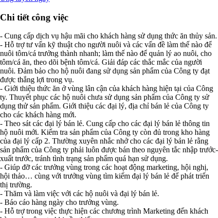
Chi tiết công việc
- Cung cấp dịch vụ hậu mãi cho khách hàng sử dụng thức ăn thủy sản.
- Hỗ trợ tư vấn kỹ thuật cho người nuôi và các vấn đề làm thế nào để
nuôi tôm/cá trưởng thành nhanh; làm thế nào để quản lý ao nuôi, cho
tôm/cá ăn, theo dõi bệnh tôm/cá. Giải đáp các thắc mắc của người
nuôi. Đảm bảo cho hộ nuôi đang sử dụng sản phẩm của Công ty đạt
được thắng lợi trong vụ.
- Giới thiệu thức ăn ở vùng lân cận của khách hàng hiện tại của Công
ty. Thuyết phục các hộ nuôi chưa sử dụng sản phẩm của Công ty sử
dụng thử sản phẩm. Giới thiệu các đại lý, địa chỉ bán lẻ của Công ty
cho các khách hàng mới.
- Theo sát các đại lý bán lẻ. Cung cấp cho các đại lý bán lẻ thông tin
hộ nuôi mới. Kiểm tra sản phẩm của Công ty còn đủ trong kho hàng
của đại lý cấp 2. Thường xuyên nhắc nhở cho các đại lý bản lẻ rằng
sản phẩm của Công ty phải luôn được bán theo nguyên tắc nhập trước-
xuất trước, tránh tình trạng sản phẩm quá hạn sử dụng.
- Giúp đỡ các trưởng vùng trong các hoạt động marketing, hội nghị,
hội thảo… cùng với trưởng vùng tìm kiếm đại lý bán lẻ để phát triển
thị trường.
- Thăm và làm việc với các hộ nuôi và đại lý bán lẻ.
- Báo cáo hàng ngày cho trưởng vùng.
- Hỗ trợ trong việc thực hiện các chương trình Marketing đến khách