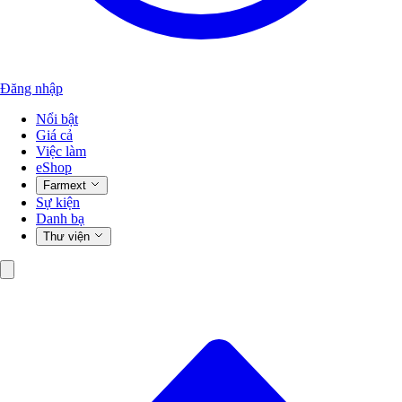
Đăng nhập
Nổi bật
Giá cả
Việc làm
eShop
Farmext
Sự kiện
Danh bạ
Thư viện