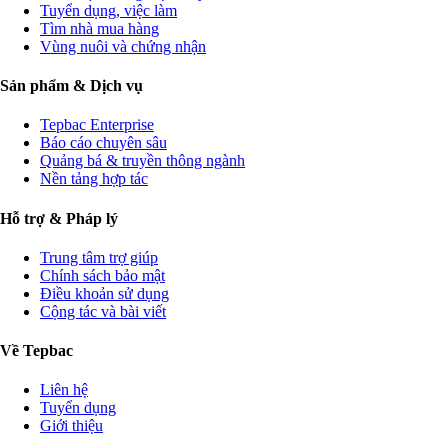
Tuyển dụng, việc làm
Tìm nhà mua hàng
Vùng nuôi và chứng nhận
Sản phẩm & Dịch vụ
Tepbac Enterprise
Báo cáo chuyên sâu
Quảng bá & truyền thông ngành
Nền tảng hợp tác
Hỗ trợ & Pháp lý
Trung tâm trợ giúp
Chính sách bảo mật
Điều khoản sử dụng
Cộng tác và bài viết
Về Tepbac
Liên hệ
Tuyển dụng
Giới thiệu