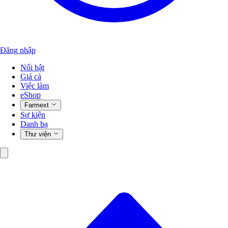
Đăng nhập
Nổi bật
Giá cả
Việc làm
eShop
Farmext
Sự kiện
Danh bạ
Thư viện