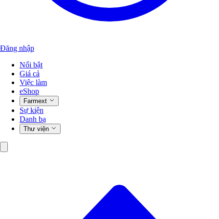
Đăng nhập
Nổi bật
Giá cả
Việc làm
eShop
Farmext
Sự kiện
Danh bạ
Thư viện