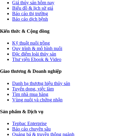
Giá thủy sản hôm nay
Biểu đồ & lịch sử giá
Báo cáo thị trường
Báo cáo dịch bệnh
Kiến thức & Cộng đồng
Kỹ thuật nuôi trồng
Quy trình & mô hình nuôi
Đặc điểm loài thủy sản
Thư viện Ebook & Video
Giao thương & Doanh nghiệp
Danh bạ thương hiệu thủy sản
Tuyển dụng, việc làm
Tìm nhà mua hàng
Vùng nuôi và chứng nhận
Sản phẩm & Dịch vụ
Tepbac Enterprise
Báo cáo chuyên sâu
Quảng bá & truyền thông ngành