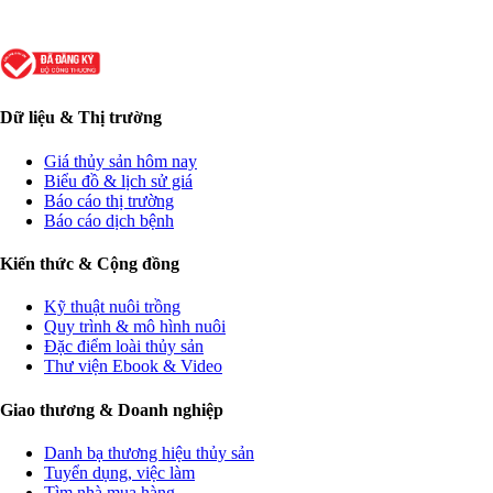
Dữ liệu & Thị trường
Giá thủy sản hôm nay
Biểu đồ & lịch sử giá
Báo cáo thị trường
Báo cáo dịch bệnh
Kiến thức & Cộng đồng
Kỹ thuật nuôi trồng
Quy trình & mô hình nuôi
Đặc điểm loài thủy sản
Thư viện Ebook & Video
Giao thương & Doanh nghiệp
Danh bạ thương hiệu thủy sản
Tuyển dụng, việc làm
Tìm nhà mua hàng