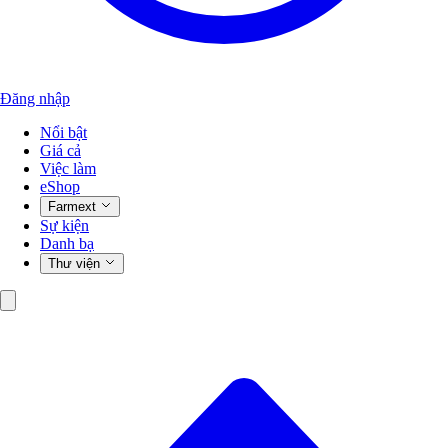
Đăng nhập
Nổi bật
Giá cả
Việc làm
eShop
Farmext
Sự kiện
Danh bạ
Thư viện