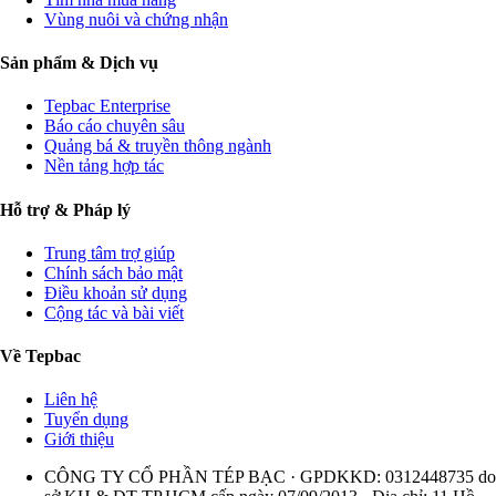
Vùng nuôi và chứng nhận
Sản phẩm & Dịch vụ
Tepbac Enterprise
Báo cáo chuyên sâu
Quảng bá & truyền thông ngành
Nền tảng hợp tác
Hỗ trợ & Pháp lý
Trung tâm trợ giúp
Chính sách bảo mật
Điều khoản sử dụng
Cộng tác và bài viết
Về Tepbac
Liên hệ
Tuyển dụng
Giới thiệu
CÔNG TY CỔ PHẦN TÉP BẠC · GPDKKD: 0312448735 do