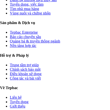
Tuyển dụng, việc làm
Tìm nhà mua hàng
Vùng nuôi và chứng nhận
Sản phẩm & Dịch vụ
Tepbac Enterprise
Báo cáo chuyên sâu
Quảng bá & truyền thông ngành
Nền tảng hợp tác
Hỗ trợ & Pháp lý
Trung tâm trợ giúp
Chính sách bảo mật
Điều khoản sử dụng
Cộng tác và bài viết
Về Tepbac
Liên hệ
Tuyển dụng
Giới thiệu