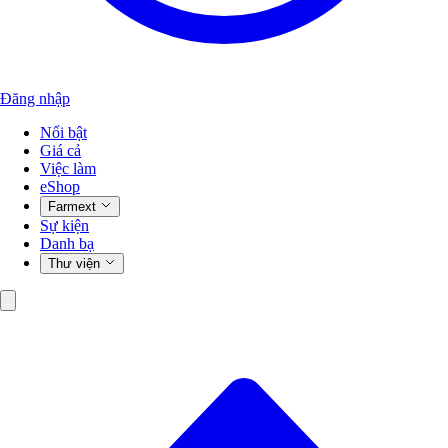
Đăng nhập
Nổi bật
Giá cả
Việc làm
eShop
Farmext
Sự kiện
Danh bạ
Thư viện