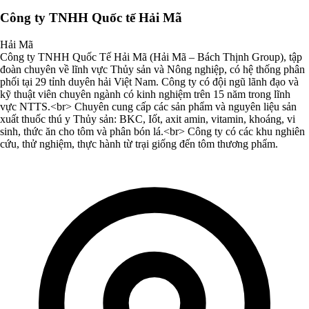
Công ty TNHH Quốc tế Hải Mã
Hải Mã
Công ty TNHH Quốc Tế Hải Mã (Hải Mã – Bách Thịnh Group), tập
đoàn chuyên về lĩnh vực Thủy sản và Nông nghiệp, có hệ thống phân
phối tại 29 tỉnh duyên hải Việt Nam. Công ty có đội ngũ lãnh đạo và
kỹ thuật viên chuyên ngành có kinh nghiệm trên 15 năm trong lĩnh
vực NTTS.<br> Chuyên cung cấp các sản phẩm và nguyên liệu sản
xuất thuốc thú y Thủy sản: BKC, Iốt, axit amin, vitamin, khoáng, vi
sinh, thức ăn cho tôm và phân bón lá.<br> Công ty có các khu nghiên
cứu, thử nghiệm, thực hành từ trại giống đến tôm thương phẩm.