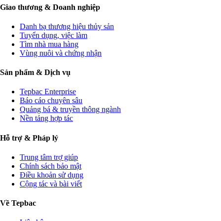
Giao thương & Doanh nghiệp
Danh bạ thương hiệu thủy sản
Tuyển dụng, việc làm
Tìm nhà mua hàng
Vùng nuôi và chứng nhận
Sản phẩm & Dịch vụ
Tepbac Enterprise
Báo cáo chuyên sâu
Quảng bá & truyền thông ngành
Nền tảng hợp tác
Hỗ trợ & Pháp lý
Trung tâm trợ giúp
Chính sách bảo mật
Điều khoản sử dụng
Cộng tác và bài viết
Về Tepbac