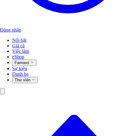
Đăng nhập
Nổi bật
Giá cả
Việc làm
eShop
Farmext
Sự kiện
Danh bạ
Thư viện