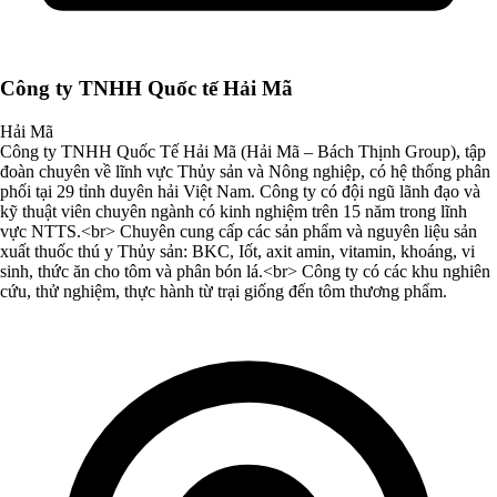
Công ty TNHH Quốc tế Hải Mã
Hải Mã
Công ty TNHH Quốc Tế Hải Mã (Hải Mã – Bách Thịnh Group), tập
đoàn chuyên về lĩnh vực Thủy sản và Nông nghiệp, có hệ thống phân
phối tại 29 tỉnh duyên hải Việt Nam. Công ty có đội ngũ lãnh đạo và
kỹ thuật viên chuyên ngành có kinh nghiệm trên 15 năm trong lĩnh
vực NTTS.<br> Chuyên cung cấp các sản phẩm và nguyên liệu sản
xuất thuốc thú y Thủy sản: BKC, Iốt, axit amin, vitamin, khoáng, vi
sinh, thức ăn cho tôm và phân bón lá.<br> Công ty có các khu nghiên
cứu, thử nghiệm, thực hành từ trại giống đến tôm thương phẩm.