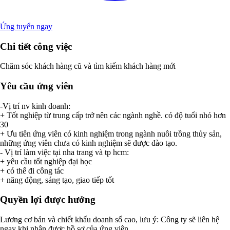
Ứng tuyển ngay
Chi tiết công việc
Chăm sóc khách hàng cũ và tìm kiếm khách hàng mới
Yêu cầu ứng viên
-Vị trí nv kinh doanh:
+ Tốt nghiệp từ trung cấp trở nên các ngành nghề. có độ tuổi nhỏ hơn
30
+ Ưu tiên ứng viên có kinh nghiệm trong ngành nuôi trồng thủy sản,
những ứng viên chưa có kinh nghiệm sẽ được đào tạo.
- Vị trí làm việc tại nha trang và tp hcm:
+ yêu cầu tốt nghiệp đại học
+ có thể đi công tác
+ năng động, sáng tạo, giao tiếp tốt
Quyền lợi được hưởng
Lương cơ bản và chiết khấu doanh số cao, lưu ý: Công ty sẽ liên hệ
ngay khi nhận được hồ sơ của ứng viên