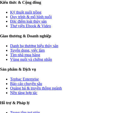
Kiến thức & Cộng đồng
Kỹ thuật nuôi trồng
Quy trình & mô hình nuôi
Đặc điểm loài thủy sản
Thư viện Ebook & Video
Giao thương & Doanh nghiệp
Danh bạ thương hiệu thủy sản
Tuyển dụng, việc làm
Tìm nhà mua hàng
Vùng nuôi và chứng nhận
Sản phẩm & Dịch vụ
Tepbac Enterprise
Báo cáo chuyên sâu
Quảng bá & truyền thông ngành
Nền tảng hợp tác
Hỗ trợ & Pháp lý
Trung tâm trợ giúp