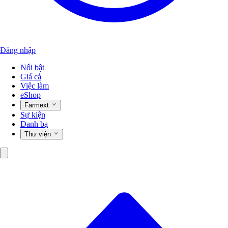
Đăng nhập
Nổi bật
Giá cả
Việc làm
eShop
Farmext
Sự kiện
Danh bạ
Thư viện