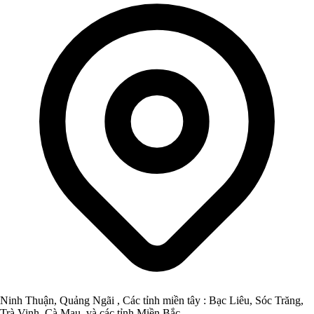
Ninh Thuận, Quảng Ngãi , Các tỉnh miền tây : Bạc Liêu, Sóc Trăng,
Trà Vinh, Cà Mau, và các tỉnh Miền Bắc