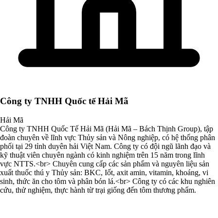
Công ty TNHH Quốc tế Hải Mã
Hải Mã
Công ty TNHH Quốc Tế Hải Mã (Hải Mã – Bách Thịnh Group), tập
đoàn chuyên về lĩnh vực Thủy sản và Nông nghiệp, có hệ thống phân
phối tại 29 tỉnh duyên hải Việt Nam. Công ty có đội ngũ lãnh đạo và
kỹ thuật viên chuyên ngành có kinh nghiệm trên 15 năm trong lĩnh
vực NTTS.<br> Chuyên cung cấp các sản phẩm và nguyên liệu sản
xuất thuốc thú y Thủy sản: BKC, Iốt, axit amin, vitamin, khoáng, vi
sinh, thức ăn cho tôm và phân bón lá.<br> Công ty có các khu nghiên
cứu, thử nghiệm, thực hành từ trại giống đến tôm thương phẩm.