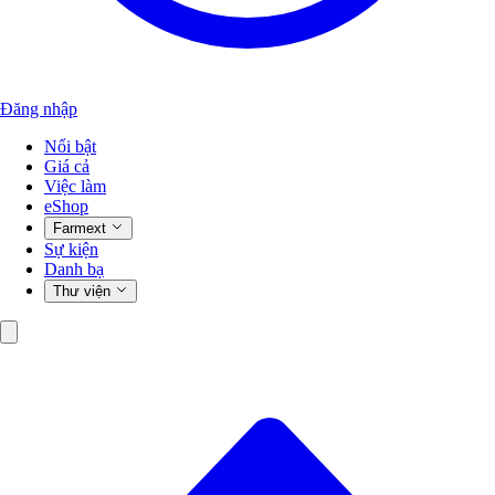
Đăng nhập
Nổi bật
Giá cả
Việc làm
eShop
Farmext
Sự kiện
Danh bạ
Thư viện