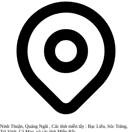
Ninh Thuận, Quảng Ngãi , Các tỉnh miền tây : Bạc Liêu, Sóc Trăng,
Trà Vinh, Cà Mau, và các tỉnh Miền Bắc