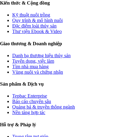
Kiến thức & Cộng đồng
Kỹ thuật nuôi trồng
Quy trình & mô hình nuôi
Đặc điểm loài thủy sản
Thư viện Ebook & Video
Giao thương & Doanh nghiệp
Danh bạ thương hiệu thủy sản
Tuyển dụng, việc làm
Tìm nhà mua hàng
Vùng nuôi và chứng nhận
Sản phẩm & Dịch vụ
Tepbac Enterprise
Báo cáo chuyên sâu
Quảng bá & truyền thông ngành
Nền tảng hợp tác
Hỗ trợ & Pháp lý
Trung tâm trợ giúp