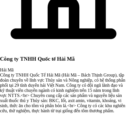
Công ty TNHH Quốc tế Hải Mã
Hải Mã
Công ty TNHH Quốc Tế Hải Mã (Hải Mã – Bách Thịnh Group), tập
đoàn chuyên về lĩnh vực Thủy sản và Nông nghiệp, có hệ thống phân
phối tại 29 tỉnh duyên hải Việt Nam. Công ty có đội ngũ lãnh đạo và
kỹ thuật viên chuyên ngành có kinh nghiệm trên 15 năm trong lĩnh
vực NTTS.<br> Chuyên cung cấp các sản phẩm và nguyên liệu sản
xuất thuốc thú y Thủy sản: BKC, Iốt, axit amin, vitamin, khoáng, vi
sinh, thức ăn cho tôm và phân bón lá.<br> Công ty có các khu nghiên
cứu, thử nghiệm, thực hành từ trại giống đến tôm thương phẩm.