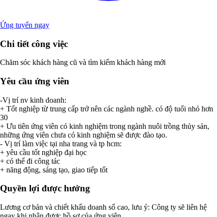
Ứng tuyển ngay
Chi tiết công việc
Chăm sóc khách hàng cũ và tìm kiếm khách hàng mới
Yêu cầu ứng viên
-Vị trí nv kinh doanh:
+ Tốt nghiệp từ trung cấp trở nên các ngành nghề. có độ tuổi nhỏ hơn
30
+ Ưu tiên ứng viên có kinh nghiệm trong ngành nuôi trồng thủy sản,
những ứng viên chưa có kinh nghiệm sẽ được đào tạo.
- Vị trí làm việc tại nha trang và tp hcm:
+ yêu cầu tốt nghiệp đại học
+ có thể đi công tác
+ năng động, sáng tạo, giao tiếp tốt
Quyền lợi được hưởng
Lương cơ bản và chiết khấu doanh số cao, lưu ý: Công ty sẽ liên hệ
ngay khi nhận được hồ sơ của ứng viên