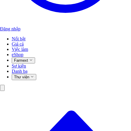
Đăng nhập
Nổi bật
Giá cả
Việc làm
eShop
Farmext
Sự kiện
Danh bạ
Thư viện