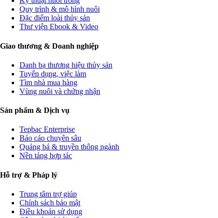
Kỹ thuật nuôi trồng
Quy trình & mô hình nuôi
Đặc điểm loài thủy sản
Thư viện Ebook & Video
Giao thương & Doanh nghiệp
Danh bạ thương hiệu thủy sản
Tuyển dụng, việc làm
Tìm nhà mua hàng
Vùng nuôi và chứng nhận
Sản phẩm & Dịch vụ
Tepbac Enterprise
Báo cáo chuyên sâu
Quảng bá & truyền thông ngành
Nền tảng hợp tác
Hỗ trợ & Pháp lý
Trung tâm trợ giúp
Chính sách bảo mật
Điều khoản sử dụng