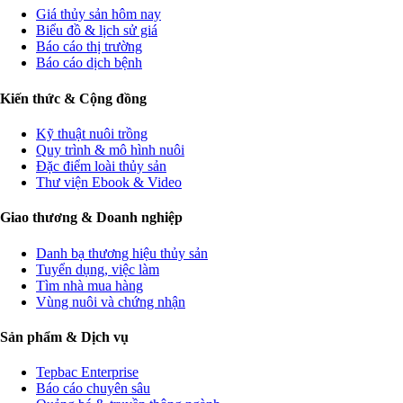
Giá thủy sản hôm nay
Biểu đồ & lịch sử giá
Báo cáo thị trường
Báo cáo dịch bệnh
Kiến thức & Cộng đồng
Kỹ thuật nuôi trồng
Quy trình & mô hình nuôi
Đặc điểm loài thủy sản
Thư viện Ebook & Video
Giao thương & Doanh nghiệp
Danh bạ thương hiệu thủy sản
Tuyển dụng, việc làm
Tìm nhà mua hàng
Vùng nuôi và chứng nhận
Sản phẩm & Dịch vụ
Tepbac Enterprise
Báo cáo chuyên sâu