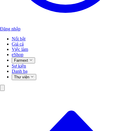
Đăng nhập
Nổi bật
Giá cả
Việc làm
eShop
Farmext
Sự kiện
Danh bạ
Thư viện