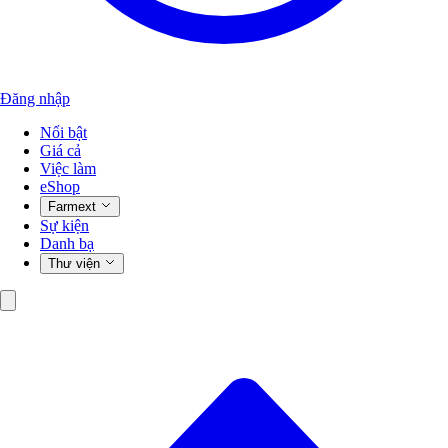
Đăng nhập
Nổi bật
Giá cả
Việc làm
eShop
Farmext
Sự kiện
Danh bạ
Thư viện