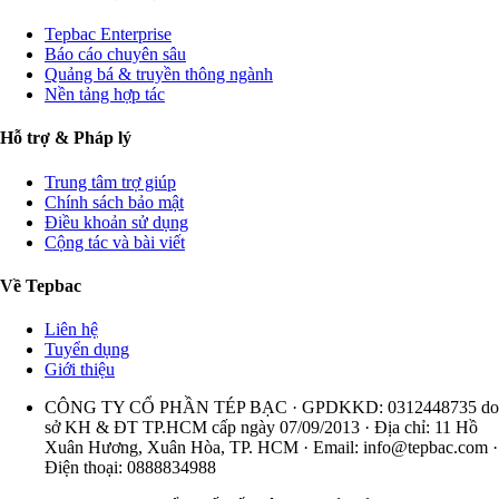
Tepbac Enterprise
Báo cáo chuyên sâu
Quảng bá & truyền thông ngành
Nền tảng hợp tác
Hỗ trợ & Pháp lý
Trung tâm trợ giúp
Chính sách bảo mật
Điều khoản sử dụng
Cộng tác và bài viết
Về Tepbac
Liên hệ
Tuyển dụng
Giới thiệu
CÔNG TY CỔ PHẦN TÉP BẠC · GPDKKD: 0312448735 do
sở KH & ĐT TP.HCM cấp ngày 07/09/2013 · Địa chỉ: 11 Hồ
Xuân Hương, Xuân Hòa, TP. HCM · Email:
info@tepbac.com
·
Điện thoại: 0888834988