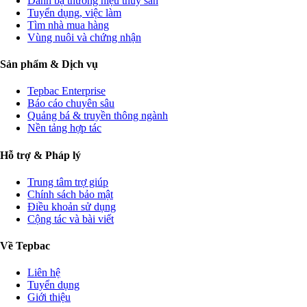
Danh bạ thương hiệu thủy sản
Tuyển dụng, việc làm
Tìm nhà mua hàng
Vùng nuôi và chứng nhận
Sản phẩm & Dịch vụ
Tepbac Enterprise
Báo cáo chuyên sâu
Quảng bá & truyền thông ngành
Nền tảng hợp tác
Hỗ trợ & Pháp lý
Trung tâm trợ giúp
Chính sách bảo mật
Điều khoản sử dụng
Cộng tác và bài viết
Về Tepbac
Liên hệ
Tuyển dụng
Giới thiệu