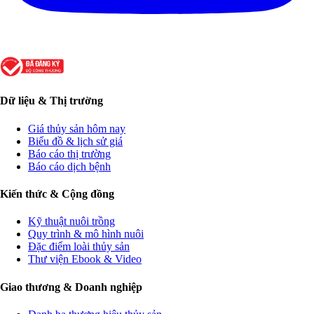
Dữ liệu & Thị trường
Giá thủy sản hôm nay
Biểu đồ & lịch sử giá
Báo cáo thị trường
Báo cáo dịch bệnh
Kiến thức & Cộng đồng
Kỹ thuật nuôi trồng
Quy trình & mô hình nuôi
Đặc điểm loài thủy sản
Thư viện Ebook & Video
Giao thương & Doanh nghiệp