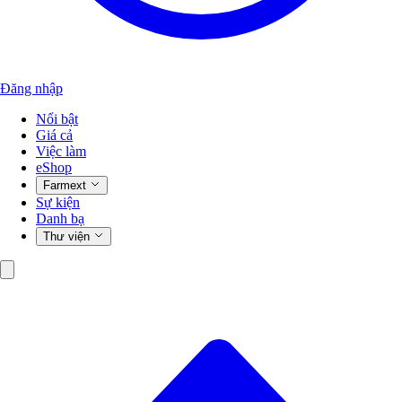
Đăng nhập
Nổi bật
Giá cả
Việc làm
eShop
Farmext
Sự kiện
Danh bạ
Thư viện