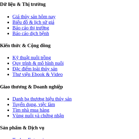
Dữ liệu & Thị trường
Giá thủy sản hôm nay
Biểu đồ & lịch sử giá
Báo cáo thị trường
Báo cáo dịch bệnh
Kiến thức & Cộng đồng
Kỹ thuật nuôi trồng
Quy trình & mô hình nuôi
Đặc điểm loài thủy sản
Thư viện Ebook & Video
Giao thương & Doanh nghiệp
Danh bạ thương hiệu thủy sản
Tuyển dụng, việc làm
Tìm nhà mua hàng
Vùng nuôi và chứng nhận
Sản phẩm & Dịch vụ