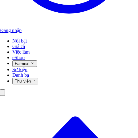
Đăng nhập
Nổi bật
Giá cả
Việc làm
eShop
Farmext
Sự kiện
Danh bạ
Thư viện