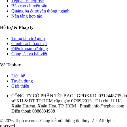
Tepbac Enterprise
Báo cáo chuyên sâu
Quảng bá & truyền thông ngành
Nền tảng hợp tác
Hỗ trợ & Pháp lý
Trung tâm trợ giúp
Chính sách bảo mật
Điều khoản sử dụng
Cộng tác và bài viết
Về Tepbac
Liên hệ
Tuyển dụng
Giới thiệu
CÔNG TY CỔ PHẦN TÉP BẠC · GPDKKD: 0312448735 do
sở KH & ĐT TP.HCM cấp ngày 07/09/2013 · Địa chỉ: 11 Hồ
Xuân Hương, Xuân Hòa, TP. HCM · Email:
info@tepbac.com
·
Điện thoại: 0888834988
© 2026 Tepbac.com - Cổng kết nối thông tin thủy sản. All rights
reserved.