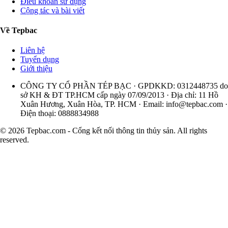
Điều khoản sử dụng
Cộng tác và bài viết
Về Tepbac
Liên hệ
Tuyển dụng
Giới thiệu
CÔNG TY CỔ PHẦN TÉP BẠC · GPDKKD: 0312448735 do
sở KH & ĐT TP.HCM cấp ngày 07/09/2013 · Địa chỉ: 11 Hồ
Xuân Hương, Xuân Hòa, TP. HCM · Email:
info@tepbac.com
·
Điện thoại: 0888834988
© 2026 Tepbac.com - Cổng kết nối thông tin thủy sản. All rights
reserved.