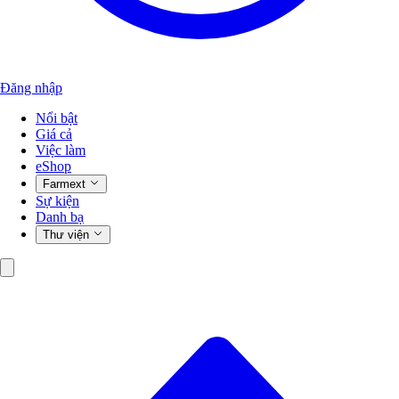
Đăng nhập
Nổi bật
Giá cả
Việc làm
eShop
Farmext
Sự kiện
Danh bạ
Thư viện