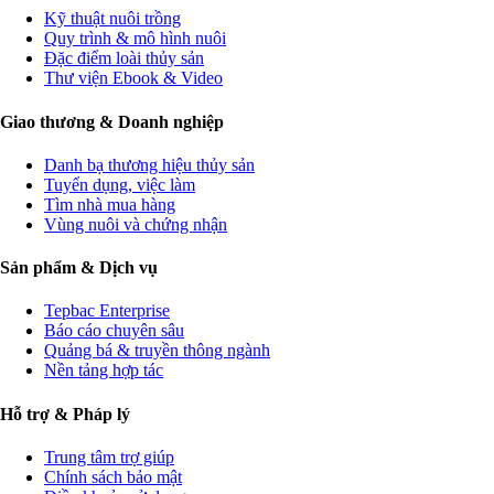
Kỹ thuật nuôi trồng
Quy trình & mô hình nuôi
Đặc điểm loài thủy sản
Thư viện Ebook & Video
Giao thương & Doanh nghiệp
Danh bạ thương hiệu thủy sản
Tuyển dụng, việc làm
Tìm nhà mua hàng
Vùng nuôi và chứng nhận
Sản phẩm & Dịch vụ
Tepbac Enterprise
Báo cáo chuyên sâu
Quảng bá & truyền thông ngành
Nền tảng hợp tác
Hỗ trợ & Pháp lý
Trung tâm trợ giúp
Chính sách bảo mật