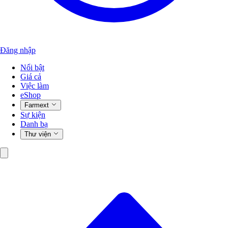
Đăng nhập
Nổi bật
Giá cả
Việc làm
eShop
Farmext
Sự kiện
Danh bạ
Thư viện