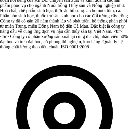
đoàn nổi tiếng của Ấn Độ, chuyên sản xuất và kinh doanh các sản
phẩm phục vụ cho ngành Nuôi trồng Thủy sản và Nông nghiệp như:
Hoá chất, chế phẩm sinh học, thức ăn bổ sung… cho nuôi tôm, cá.
Phân bón sinh học, thuốc trừ sâu sinh học cho các đối tượng cây trồng.
Công ty đã có gần 20 năm thành lập và phát triển, hệ thống phân phối
từ miền Trung, miền Đông Nam bộ đến Cà Mau. Đặc biệt là công ty
hàng đầu về cung ứng dịch vụ hậu cần thủy sản tại Việt Nam. <br>
<br> Công ty có phân xưởng sản xuất tại cùng địa chỉ, nhân viên 50%
đại học và trên đại học, có phòng thí nghiệm, kho hàng. Quản lý hệ
thống chất lượng theo tiêu chuẩn ISO 9001:2008