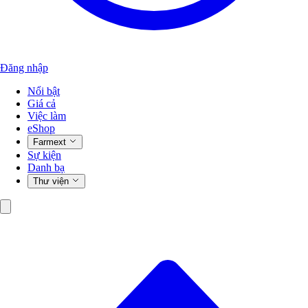
Đăng nhập
Nổi bật
Giá cả
Việc làm
eShop
Farmext
Sự kiện
Danh bạ
Thư viện