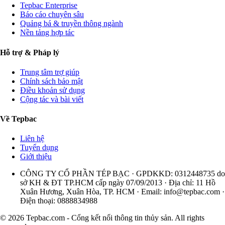
Tepbac Enterprise
Báo cáo chuyên sâu
Quảng bá & truyền thông ngành
Nền tảng hợp tác
Hỗ trợ & Pháp lý
Trung tâm trợ giúp
Chính sách bảo mật
Điều khoản sử dụng
Cộng tác và bài viết
Về Tepbac
Liên hệ
Tuyển dụng
Giới thiệu
CÔNG TY CỔ PHẦN TÉP BẠC · GPDKKD: 0312448735 do
sở KH & ĐT TP.HCM cấp ngày 07/09/2013 · Địa chỉ: 11 Hồ
Xuân Hương, Xuân Hòa, TP. HCM · Email:
info@tepbac.com
·
Điện thoại: 0888834988
© 2026 Tepbac.com - Cổng kết nối thông tin thủy sản. All rights