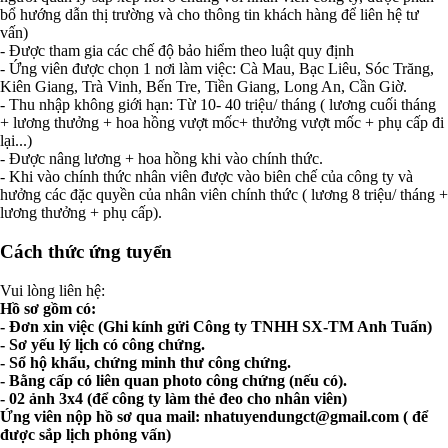
bổ hướng dẫn thị trường và cho thông tin khách hàng để liên hệ tư
vấn)
- Được tham gia các chế độ bảo hiểm theo luật quy định
- Ứng viên được chọn 1 nơi làm việc: Cà Mau, Bạc Liêu, Sóc Trăng,
Kiên Giang, Trà Vinh, Bến Tre, Tiền Giang, Long An, Cần Giờ.
- Thu nhập không giới hạn: Từ 10- 40 triệu/ tháng ( lương cuối tháng
+ lương thưởng + hoa hồng vượt mốc+ thưởng vượt mốc + phụ cấp đi
lại...)
- Được nâng lương + hoa hồng khi vào chính thức.
- Khi vào chính thức nhân viên được vào biên chế của công ty và
hưởng các đặc quyền của nhân viên chính thức ( lương 8 triệu/ tháng +
lương thưởng + phụ cấp).
Cách thức ứng tuyển
Vui lòng liên hệ:
Hồ sơ gồm có:
- Đơn xin việc (Ghi kính gửi Công ty TNHH SX-TM Anh Tuấn)
- Sơ yếu lý lịch có công chứng.
- Sổ hộ khẩu, chứng minh thư công chứng.
- Bằng cấp có liên quan photo công chứng (nếu có).
- 02 ảnh 3x4 (để công ty làm thẻ đeo cho nhân viên)
Ứng viên nộp hồ sơ qua mail:
nhatuyendungct@gmail.com
( để
được sắp lịch phỏng vấn)