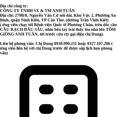
Địa chỉ công ty:
CÔNG TY TNHH SX & TM ANH TUẤN
Địa chỉ: 279B/8, Nguyễn Văn Cừ nối dài, Khu Vực 2, Phường An
Bình, quận Ninh Kiều, TP Cần Thơ. (đường Trần Vĩnh Kiết)
( ứng viên chạy tới Bệnh viện Quốc tế Phương Châu, trên dốc cầu
CẦU RẠCH ĐẦU SẤU, nhìn bên tay trái thấy tòa nhà lớn TÔM
GIỐNG ANH TUẤN, tới trước cửa cty gọi điện chị Dung).
Liên hệ phỏng vấn: Chị Dung 0939.990.211 hoặc 0327.107.206 (
ứng viên liên hệ với chị Dung trước để được sắp lịch hẹn phỏng
vấn)