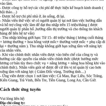
vào làm.
- Được công ty hỗ trợ các chi phí để thực hiện kế hoạch kinh doanh (
hội thảo…)
- Được hỗ trợ chi phí nhà ở, ăn uống, đi lại.
- Nhân viên thử việc sẽ có người quản lý tại nơi làm việc hướng dẫn
và hỗ trợ công việc làm để đạt thu nhập trên 15 triệu/tháng ( được
người quản lý phân bổ ,hướng dẫn thị trường và cho thông tin khách
hàng để liên hệ tư vấn)
- Thu nhập không giới hạn: Từ 15- 40 triệu/ tháng ( lương cuối tháng
+ lương thưởng + hoa hồng vượt mốc+ thưởng vượt mốc + phụ cấp đi
lại + thưởng năm ). Thu nhập không giới hạn xứng tầm với năng lực
của nhân viên.
- Khi vào chính thức nhân viên được vào biên chế của công ty và
hưởng các đặc quyền của nhân viên chính thức (được hưởng mức
lương cơ bản tùy theo chức vụ + nâng lương + nâng hoa hồng khi vào
chính thức). Nhân viên giỏi sẽ được đề cử lên vị trí quản lý cao hơn
xứng tầm với năng lực ( Giám Đốc vùng, Trưởng tỉnh…)
- Ứng viên được chọn 1 nơi làm việc: Cà Mau, Bạc Liêu, Sóc Trăng,
Kiên Giang, Trà Vinh, Bến Tre, Tiền Giang, Long An, Cần Giờ.
Cách thức ứng tuyển
Vui lòng liên hệ:
Địa chỉ công ty: