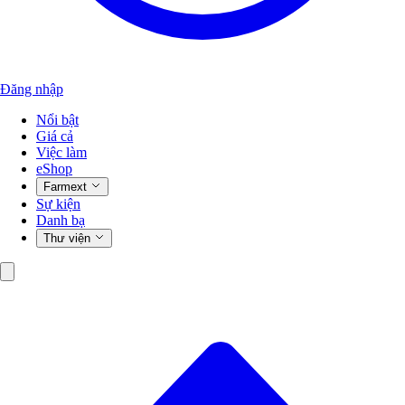
Đăng nhập
Nổi bật
Giá cả
Việc làm
eShop
Farmext
Sự kiện
Danh bạ
Thư viện