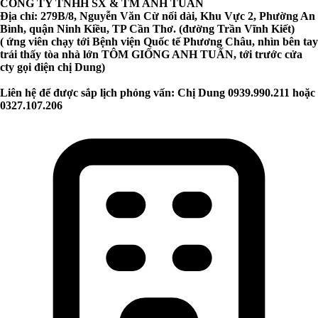
CÔNG TY TNHH SX & TM ANH TUẤN
Địa chỉ: 279B/8, Nguyễn Văn Cừ nối dài, Khu Vực 2, Phường An
Bình, quận Ninh Kiều, TP Cần Thơ. (đường Trần Vĩnh Kiết)
( ứng viên chạy tới Bệnh viện Quốc tế Phương Châu, nhìn bên tay
trái thấy tòa nhà lớn TÔM GIỐNG ANH TUẤN, tới trước cửa
cty gọi điện chị Dung)
Liên hệ để được sắp lịch phỏng vấn: Chị Dung 0939.990.211 hoặc
0327.107.206