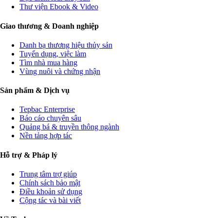
Thư viện Ebook & Video
Giao thương & Doanh nghiệp
Danh bạ thương hiệu thủy sản
Tuyển dụng, việc làm
Tìm nhà mua hàng
Vùng nuôi và chứng nhận
Sản phẩm & Dịch vụ
Tepbac Enterprise
Báo cáo chuyên sâu
Quảng bá & truyền thông ngành
Nền tảng hợp tác
Hỗ trợ & Pháp lý
Trung tâm trợ giúp
Chính sách bảo mật
Điều khoản sử dụng
Cộng tác và bài viết