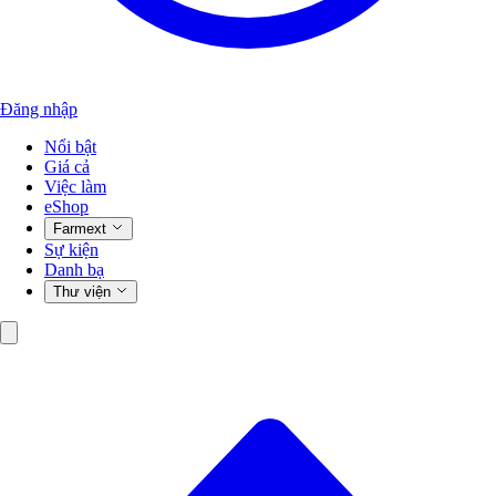
Đăng nhập
Nổi bật
Giá cả
Việc làm
eShop
Farmext
Sự kiện
Danh bạ
Thư viện