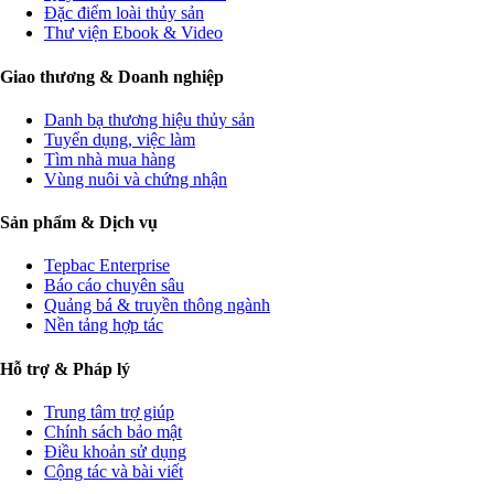
Đặc điểm loài thủy sản
Thư viện Ebook & Video
Giao thương & Doanh nghiệp
Danh bạ thương hiệu thủy sản
Tuyển dụng, việc làm
Tìm nhà mua hàng
Vùng nuôi và chứng nhận
Sản phẩm & Dịch vụ
Tepbac Enterprise
Báo cáo chuyên sâu
Quảng bá & truyền thông ngành
Nền tảng hợp tác
Hỗ trợ & Pháp lý
Trung tâm trợ giúp
Chính sách bảo mật
Điều khoản sử dụng
Cộng tác và bài viết