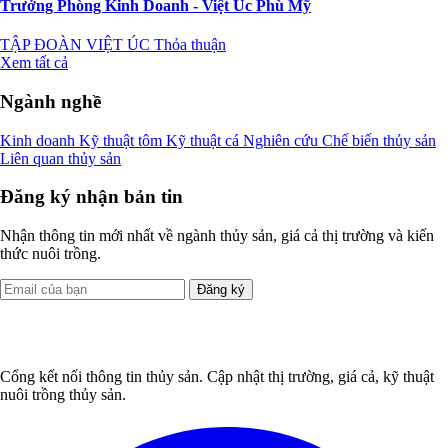
Trưởng Phòng Kinh Doanh - Việt Úc Phù Mỹ
TẬP ĐOÀN VIỆT ÚC
Thỏa thuận
Xem tất cả
Ngành nghề
Kinh doanh
Kỹ thuật tôm
Kỹ thuật cá
Nghiên cứu
Chế biến thủy sản
Liên quan thủy sản
Đăng ký nhận bản tin
Nhận thông tin mới nhất về ngành thủy sản, giá cả thị trường và kiến
thức nuôi trồng.
Đăng ký
Cổng kết nối thông tin thủy sản. Cập nhật thị trường, giá cả, kỹ thuật
nuôi trồng thủy sản.