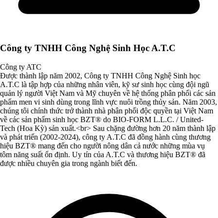
Công ty TNHH Công Nghệ Sinh Học A.T.C
Công ty ATC
Được thành lập năm 2002, Công ty TNHH Công Nghệ Sinh học
A.T.C là tập hợp của những nhân viên, kỹ sư sinh học cùng đội ngũ
quản lý người Việt Nam và Mỹ chuyên về hệ thống phân phối các sản
phẩm men vi sinh dùng trong lĩnh vực nuôi trồng thủy sản. Năm 2003,
chúng tôi chính thức trở thành nhà phân phối độc quyền tại Việt Nam
về các sản phẩm sinh học BZT® do BIO-FORM L.L.C. / United-
Tech (Hoa Kỳ) sản xuất.<br> Sau chặng đường hơn 20 năm thành lập
và phát triển (2002-2024), công ty A.T.C đã đồng hành cùng thương
hiệu BZT® mang đến cho người nông dân cả nước những mùa vụ
tôm năng suất ổn định. Uy tín của A.T.C và thương hiệu BZT® đã
được nhiều chuyên gia trong ngành biết đến.