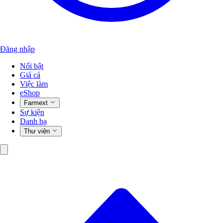
Đăng nhập
Nổi bật
Giá cả
Việc làm
eShop
Farmext
Sự kiện
Danh bạ
Thư viện