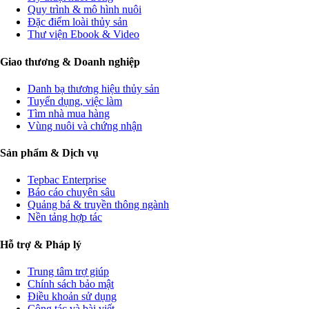
Quy trình & mô hình nuôi
Đặc điểm loài thủy sản
Thư viện Ebook & Video
Giao thương & Doanh nghiệp
Danh bạ thương hiệu thủy sản
Tuyển dụng, việc làm
Tìm nhà mua hàng
Vùng nuôi và chứng nhận
Sản phẩm & Dịch vụ
Tepbac Enterprise
Báo cáo chuyên sâu
Quảng bá & truyền thông ngành
Nền tảng hợp tác
Hỗ trợ & Pháp lý
Trung tâm trợ giúp
Chính sách bảo mật
Điều khoản sử dụng
Cộng tác và bài viết