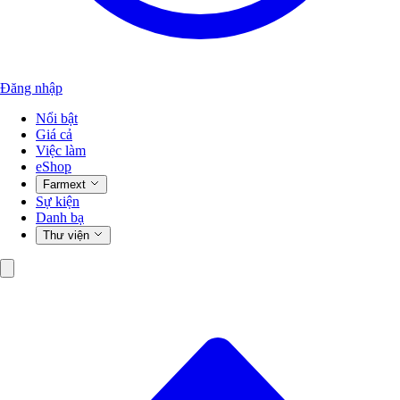
Đăng nhập
Nổi bật
Giá cả
Việc làm
eShop
Farmext
Sự kiện
Danh bạ
Thư viện