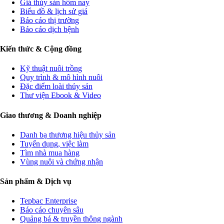
Giá thủy sản hôm nay
Biểu đồ & lịch sử giá
Báo cáo thị trường
Báo cáo dịch bệnh
Kiến thức & Cộng đồng
Kỹ thuật nuôi trồng
Quy trình & mô hình nuôi
Đặc điểm loài thủy sản
Thư viện Ebook & Video
Giao thương & Doanh nghiệp
Danh bạ thương hiệu thủy sản
Tuyển dụng, việc làm
Tìm nhà mua hàng
Vùng nuôi và chứng nhận
Sản phẩm & Dịch vụ
Tepbac Enterprise
Báo cáo chuyên sâu
Quảng bá & truyền thông ngành