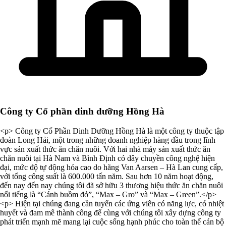
Công ty Cổ phần dinh dưỡng Hồng Hà
<p> Công ty Cổ Phần Dinh Dưỡng Hồng Hà là một công ty thuộc tập
đoàn Long Hải, một trong những doanh nghiệp hàng đầu trong lĩnh
vực sản xuất thức ăn chăn nuôi. Với hai nhà máy sản xuất thức ăn
chăn nuôi tại Hà Nam và Bình Định có dây chuyền công nghệ hiện
đại, mức độ tự động hóa cao do hãng Van Aarsen – Hà Lan cung cấp,
với tổng công suất là 600.000 tấn năm. Sau hơn 10 năm hoạt động,
đến nay đến nay chúng tôi đã sở hữu 3 thương hiệu thức ăn chăn nuôi
nổi tiếng là “Cánh buồm đỏ”, “Max – Gro” và “Max – Green”.</p>
<p> Hiện tại chúng đang cần tuyển các ứng viên có năng lực, có nhiệt
huyết và đam mê thành công để cùng với chúng tôi xây dựng công ty
phát triển mạnh mẽ mang lại cuộc sống hạnh phúc cho toàn thể cán bộ