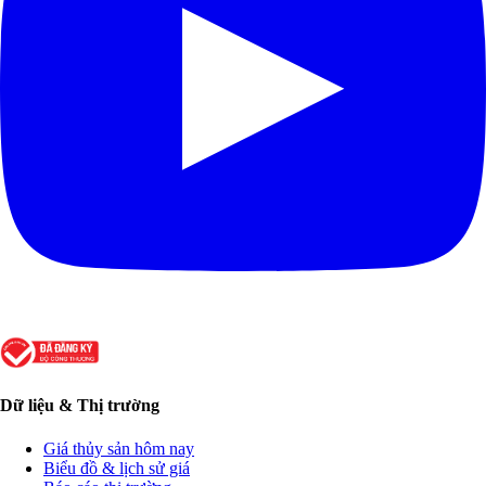
Dữ liệu & Thị trường
Giá thủy sản hôm nay
Biểu đồ & lịch sử giá