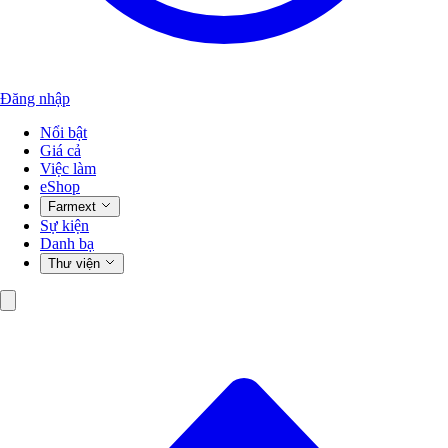
Đăng nhập
Nổi bật
Giá cả
Việc làm
eShop
Farmext
Sự kiện
Danh bạ
Thư viện