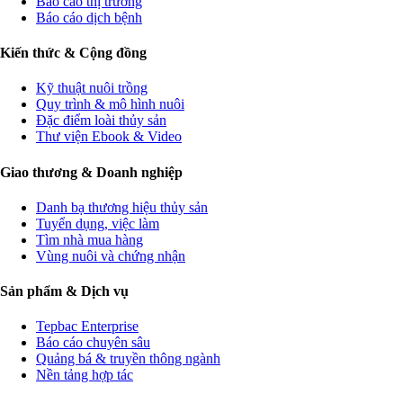
Báo cáo thị trường
Báo cáo dịch bệnh
Kiến thức & Cộng đồng
Kỹ thuật nuôi trồng
Quy trình & mô hình nuôi
Đặc điểm loài thủy sản
Thư viện Ebook & Video
Giao thương & Doanh nghiệp
Danh bạ thương hiệu thủy sản
Tuyển dụng, việc làm
Tìm nhà mua hàng
Vùng nuôi và chứng nhận
Sản phẩm & Dịch vụ
Tepbac Enterprise
Báo cáo chuyên sâu
Quảng bá & truyền thông ngành
Nền tảng hợp tác