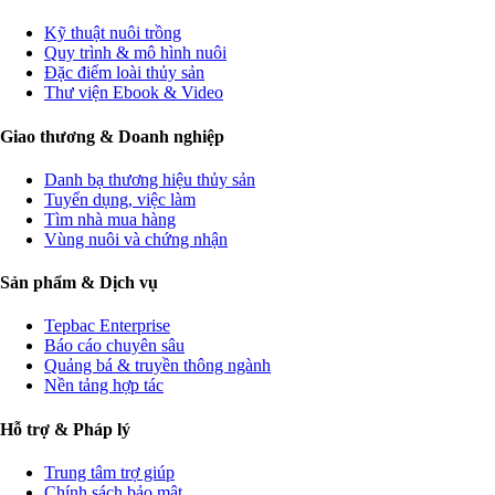
Kỹ thuật nuôi trồng
Quy trình & mô hình nuôi
Đặc điểm loài thủy sản
Thư viện Ebook & Video
Giao thương & Doanh nghiệp
Danh bạ thương hiệu thủy sản
Tuyển dụng, việc làm
Tìm nhà mua hàng
Vùng nuôi và chứng nhận
Sản phẩm & Dịch vụ
Tepbac Enterprise
Báo cáo chuyên sâu
Quảng bá & truyền thông ngành
Nền tảng hợp tác
Hỗ trợ & Pháp lý
Trung tâm trợ giúp
Chính sách bảo mật