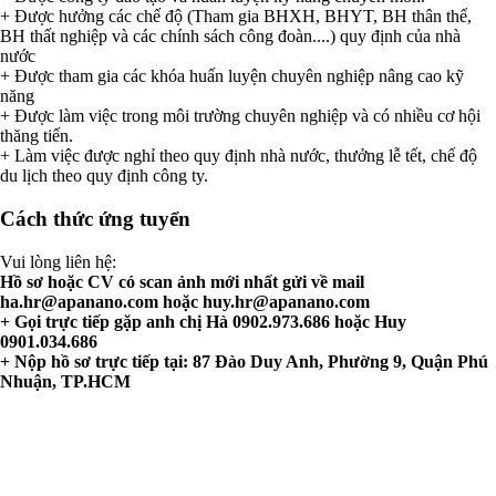
+ Được hưởng các chế độ (Tham gia BHXH, BHYT, BH thân thể,
BH thất nghiệp và các chính sách công đoàn....) quy định của nhà
nước
+ Được tham gia các khóa huấn luyện chuyên nghiệp nâng cao kỹ
năng
+ Được làm việc trong môi trường chuyên nghiệp và có nhiều cơ hội
thăng tiến.
+ Làm việc được nghỉ theo quy định nhà nước, thưởng lễ tết, chế độ
du lịch theo quy định công ty.
Cách thức ứng tuyển
Vui lòng liên hệ:
Hồ sơ hoặc CV có scan ảnh mới nhất gửi về mail
ha.hr@apanano.com
hoặc
huy.hr@apanano.com
+ Gọi trực tiếp gặp anh chị Hà 0902.973.686 hoặc Huy
0901.034.686
+ Nộp hồ sơ trực tiếp tại: 87 Đào Duy Anh, Phường 9, Quận Phú
Nhuận, TP.HCM