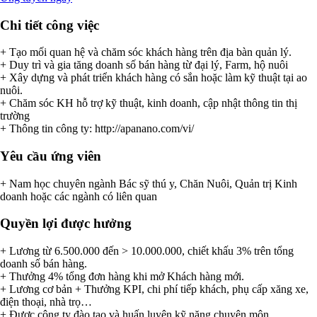
Chi tiết công việc
+ Tạo mối quan hệ và chăm sóc khách hàng trên địa bàn quản lý.
+ Duy trì và gia tăng doanh số bán hàng từ đại lý, Farm, hộ nuôi
+ Xây dựng và phát triển khách hàng có sắn hoặc làm kỹ thuật tại ao
nuôi.
+ Chăm sóc KH hỗ trợ kỹ thuật, kinh doanh, cập nhật thông tin thị
trường
+ Thông tin công ty: http://apanano.com/vi/
Yêu cầu ứng viên
+ Nam học chuyên ngành Bác sỹ thú y, Chăn Nuôi, Quản trị Kinh
doanh hoặc các ngành có liên quan
Quyền lợi được hưởng
+ Lương từ 6.500.000 đến > 10.000.000, chiết khấu 3% trên tổng
doanh số bán hàng.
+ Thưởng 4% tổng đơn hàng khi mở Khách hàng mới.
+ Lương cơ bản + Thưởng KPI, chi phí tiếp khách, phụ cấp xăng xe,
điện thoại, nhà trọ…
+ Được công ty đào tạo và huấn luyện kỹ năng chuyên môn.