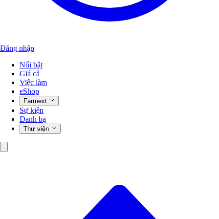
Đăng nhập
Nổi bật
Giá cả
Việc làm
eShop
Farmext
Sự kiện
Danh bạ
Thư viện