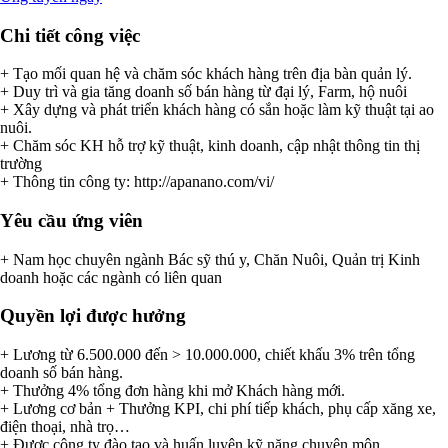
Chi tiết công việc
+ Tạo mối quan hệ và chăm sóc khách hàng trên địa bàn quản lý.
+ Duy trì và gia tăng doanh số bán hàng từ đại lý, Farm, hộ nuôi
+ Xây dựng và phát triển khách hàng có sắn hoặc làm kỹ thuật tại ao
nuôi.
+ Chăm sóc KH hỗ trợ kỹ thuật, kinh doanh, cập nhật thông tin thị
trường
+ Thông tin công ty: http://apanano.com/vi/
Yêu cầu ứng viên
+ Nam học chuyên ngành Bác sỹ thú y, Chăn Nuôi, Quản trị Kinh
doanh hoặc các ngành có liên quan
Quyền lợi được hưởng
+ Lương từ 6.500.000 đến > 10.000.000, chiết khấu 3% trên tổng
doanh số bán hàng.
+ Thưởng 4% tổng đơn hàng khi mở Khách hàng mới.
+ Lương cơ bản + Thưởng KPI, chi phí tiếp khách, phụ cấp xăng xe,
điện thoại, nhà trọ…
+ Được công ty đào tạo và huấn luyện kỹ năng chuyên môn.