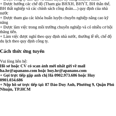
+ Được hưởng các chế độ (Tham gia BHXH, BHYT, BH thân thể,
BH thất nghiệp và các chính sách công đoàn....) quy định của nhà
nước
+ Được tham gia các khóa huấn luyện chuyên nghiệp nâng cao kỹ
năng
+ Được làm việc trong môi trường chuyên nghiệp và có nhiều cơ hội
thăng tiến.
+ Làm việc được nghỉ theo quy định nhà nước, thưởng lễ tết, chế độ
du lịch theo quy định công ty.
Cách thức ứng tuyển
Vui lòng liên hệ:
Hồ sơ hoặc CV có scan ảnh mới nhất gửi về mail
ha.hr@apanano.com
hoặc
huy.hr@apanano.com
+ Gọi trực tiếp gặp anh chị Hà 0902.973.686 hoặc Huy
0901.034.686
+ Nộp hồ sơ trực tiếp tại: 87 Đào Duy Anh, Phường 9, Quận Phú
Nhuận, TP.HCM