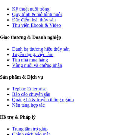
Kỹ thuật nuôi trồng
Quy trình & mô hình nuôi
Đặc điểm loài thủy sản
Thư viện Ebook & Video
Giao thương & Doanh nghiệp
Danh bạ thương hiệu thủy sản
Tuyển dụng, việc làm
Tìm nhà mua hàng
Vùng nuôi và chứng nhận
Sản phẩm & Dịch vụ
Tepbac Enterprise
Báo cáo chuyên sâu
Quảng bá & truyền thông ngành
Nền tảng hợp tác
Hỗ trợ & Pháp lý
Trung tâm trợ giúp
Chính sách bảo mật