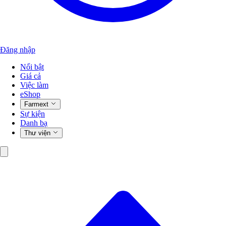
Đăng nhập
Nổi bật
Giá cả
Việc làm
eShop
Farmext
Sự kiện
Danh bạ
Thư viện