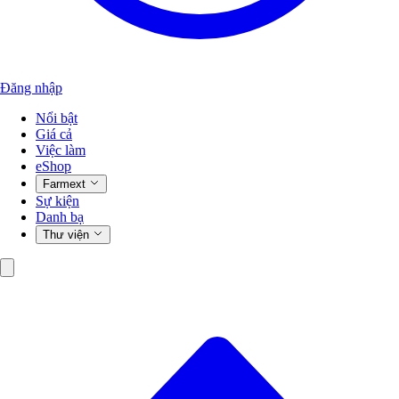
Đăng nhập
Nổi bật
Giá cả
Việc làm
eShop
Farmext
Sự kiện
Danh bạ
Thư viện