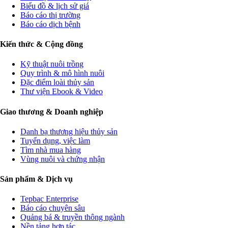
Biểu đồ & lịch sử giá
Báo cáo thị trường
Báo cáo dịch bệnh
Kiến thức & Cộng đồng
Kỹ thuật nuôi trồng
Quy trình & mô hình nuôi
Đặc điểm loài thủy sản
Thư viện Ebook & Video
Giao thương & Doanh nghiệp
Danh bạ thương hiệu thủy sản
Tuyển dụng, việc làm
Tìm nhà mua hàng
Vùng nuôi và chứng nhận
Sản phẩm & Dịch vụ
Tepbac Enterprise
Báo cáo chuyên sâu
Quảng bá & truyền thông ngành
Nền tảng hợp tác