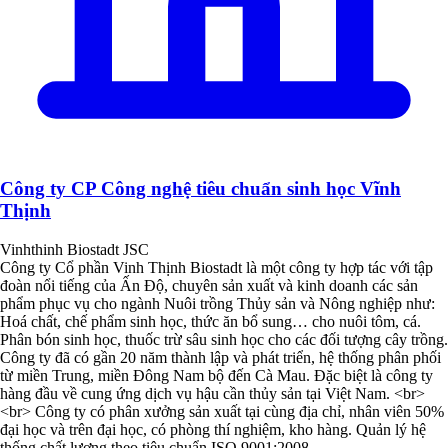
Công ty CP Công nghệ tiêu chuẩn sinh học Vĩnh
Thịnh
Vinhthinh Biostadt JSC
Công ty Cổ phần Vinh Thịnh Biostadt là một công ty hợp tác với tập
đoàn nổi tiếng của Ấn Độ, chuyên sản xuất và kinh doanh các sản
phẩm phục vụ cho ngành Nuôi trồng Thủy sản và Nông nghiệp như:
Hoá chất, chế phẩm sinh học, thức ăn bổ sung… cho nuôi tôm, cá.
Phân bón sinh học, thuốc trừ sâu sinh học cho các đối tượng cây trồng.
Công ty đã có gần 20 năm thành lập và phát triển, hệ thống phân phối
từ miền Trung, miền Đông Nam bộ đến Cà Mau. Đặc biệt là công ty
hàng đầu về cung ứng dịch vụ hậu cần thủy sản tại Việt Nam. <br>
<br> Công ty có phân xưởng sản xuất tại cùng địa chỉ, nhân viên 50%
đại học và trên đại học, có phòng thí nghiệm, kho hàng. Quản lý hệ
thống chất lượng theo tiêu chuẩn ISO 9001:2008