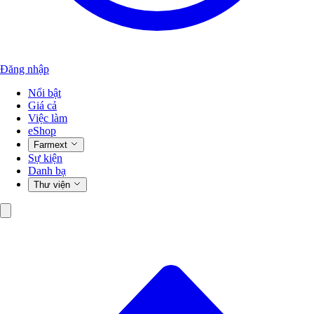
Đăng nhập
Nổi bật
Giá cả
Việc làm
eShop
Farmext
Sự kiện
Danh bạ
Thư viện