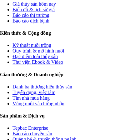
Giá thủy sản hôm nay
Biểu đồ & lịch sử giá
Báo cáo thị trường
Báo cáo dịch bệnh
Kiến thức & Cộng đồng
Kỹ thuật nuôi trồng
Quy trình & mô hình nuôi
Đặc điểm loài thủy sản
Thư viện Ebook & Video
Giao thương & Doanh nghiệp
Danh bạ thương hiệu thủy sản
Tuyển dụng, việc làm
Tìm nhà mua hàng
Vùng nuôi và chứng nhận
Sản phẩm & Dịch vụ
Tepbac Enterprise
Báo cáo chuyên sâu
Quảng bá & truyền thông ngành