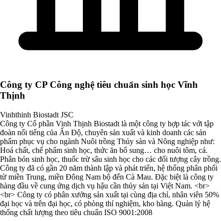
Công ty CP Công nghệ tiêu chuẩn sinh học Vĩnh
Thịnh
Vinhthinh Biostadt JSC
Công ty Cổ phần Vinh Thịnh Biostadt là một công ty hợp tác với tập
đoàn nổi tiếng của Ấn Độ, chuyên sản xuất và kinh doanh các sản
phẩm phục vụ cho ngành Nuôi trồng Thủy sản và Nông nghiệp như:
Hoá chất, chế phẩm sinh học, thức ăn bổ sung… cho nuôi tôm, cá.
Phân bón sinh học, thuốc trừ sâu sinh học cho các đối tượng cây trồng.
Công ty đã có gần 20 năm thành lập và phát triển, hệ thống phân phối
từ miền Trung, miền Đông Nam bộ đến Cà Mau. Đặc biệt là công ty
hàng đầu về cung ứng dịch vụ hậu cần thủy sản tại Việt Nam. <br>
<br> Công ty có phân xưởng sản xuất tại cùng địa chỉ, nhân viên 50%
đại học và trên đại học, có phòng thí nghiệm, kho hàng. Quản lý hệ
thống chất lượng theo tiêu chuẩn ISO 9001:2008