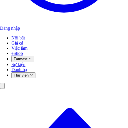
Đăng nhập
Nổi bật
Giá cả
Việc làm
eShop
Farmext
Sự kiện
Danh bạ
Thư viện