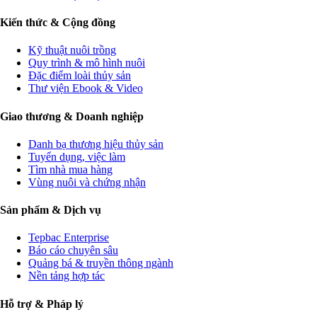
Kiến thức & Cộng đồng
Kỹ thuật nuôi trồng
Quy trình & mô hình nuôi
Đặc điểm loài thủy sản
Thư viện Ebook & Video
Giao thương & Doanh nghiệp
Danh bạ thương hiệu thủy sản
Tuyển dụng, việc làm
Tìm nhà mua hàng
Vùng nuôi và chứng nhận
Sản phẩm & Dịch vụ
Tepbac Enterprise
Báo cáo chuyên sâu
Quảng bá & truyền thông ngành
Nền tảng hợp tác
Hỗ trợ & Pháp lý