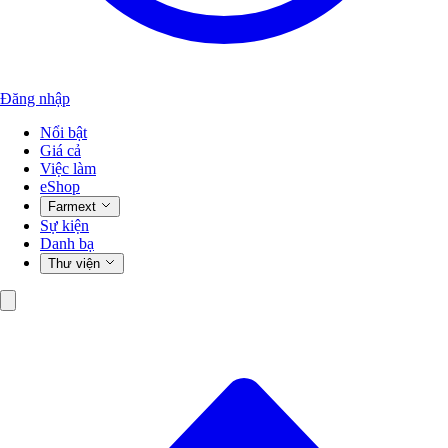
Đăng nhập
Nổi bật
Giá cả
Việc làm
eShop
Farmext
Sự kiện
Danh bạ
Thư viện