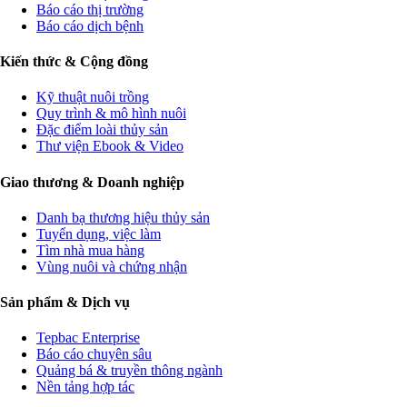
Báo cáo thị trường
Báo cáo dịch bệnh
Kiến thức & Cộng đồng
Kỹ thuật nuôi trồng
Quy trình & mô hình nuôi
Đặc điểm loài thủy sản
Thư viện Ebook & Video
Giao thương & Doanh nghiệp
Danh bạ thương hiệu thủy sản
Tuyển dụng, việc làm
Tìm nhà mua hàng
Vùng nuôi và chứng nhận
Sản phẩm & Dịch vụ
Tepbac Enterprise
Báo cáo chuyên sâu
Quảng bá & truyền thông ngành
Nền tảng hợp tác