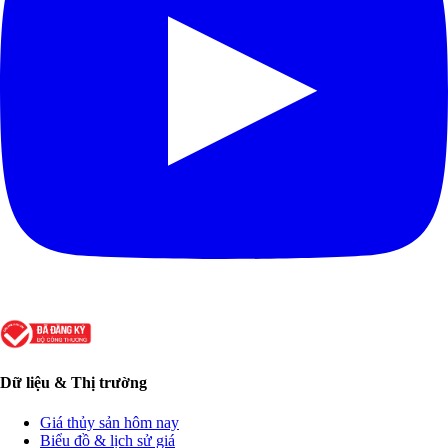
Dữ liệu & Thị trường
Giá thủy sản hôm nay
Biểu đồ & lịch sử giá