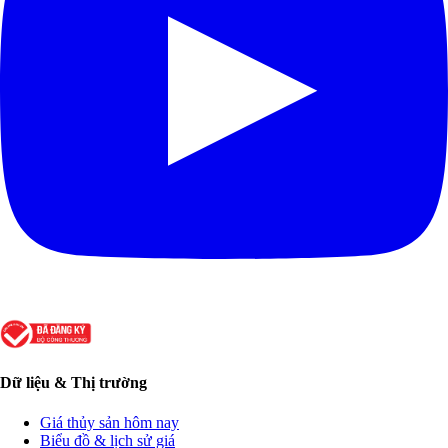
Dữ liệu & Thị trường
Giá thủy sản hôm nay
Biểu đồ & lịch sử giá