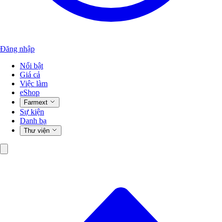
Đăng nhập
Nổi bật
Giá cả
Việc làm
eShop
Farmext
Sự kiện
Danh bạ
Thư viện