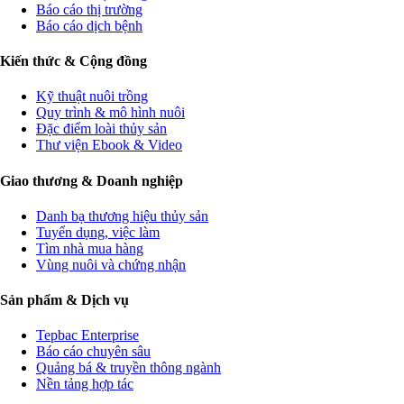
Báo cáo thị trường
Báo cáo dịch bệnh
Kiến thức & Cộng đồng
Kỹ thuật nuôi trồng
Quy trình & mô hình nuôi
Đặc điểm loài thủy sản
Thư viện Ebook & Video
Giao thương & Doanh nghiệp
Danh bạ thương hiệu thủy sản
Tuyển dụng, việc làm
Tìm nhà mua hàng
Vùng nuôi và chứng nhận
Sản phẩm & Dịch vụ
Tepbac Enterprise
Báo cáo chuyên sâu
Quảng bá & truyền thông ngành
Nền tảng hợp tác