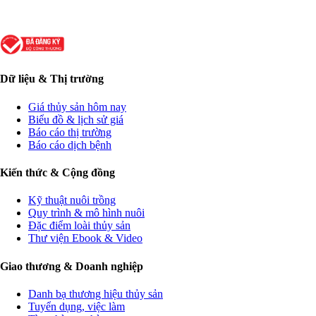
Dữ liệu & Thị trường
Giá thủy sản hôm nay
Biểu đồ & lịch sử giá
Báo cáo thị trường
Báo cáo dịch bệnh
Kiến thức & Cộng đồng
Kỹ thuật nuôi trồng
Quy trình & mô hình nuôi
Đặc điểm loài thủy sản
Thư viện Ebook & Video
Giao thương & Doanh nghiệp
Danh bạ thương hiệu thủy sản
Tuyển dụng, việc làm