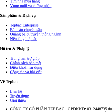
Tìm nhà mua hàng
Vùng nuôi và chứng nhận
Sản phẩm & Dịch vụ
Tepbac Enterprise
Báo cáo chuyên sâu
Quảng bá & truyền thông ngành
Nền tảng hợp tác
Hỗ trợ & Pháp lý
Trung tâm trợ giúp
Chính sách bảo mật
Điều khoản sử dụng
Cộng tác và bài viết
Về Tepbac
Liên hệ
Tuyển dụng
Giới thiệu
CÔNG TY CỔ PHẦN TÉP BẠC · GPDKKD: 0312448735 do