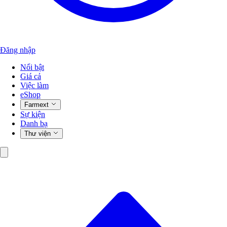
Đăng nhập
Nổi bật
Giá cả
Việc làm
eShop
Farmext
Sự kiện
Danh bạ
Thư viện