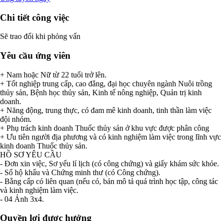
Chi tiết công việc
Sẽ trao đổi khi phỏng vấn
Yêu cầu ứng viên
+ Nam hoặc Nữ từ 22 tuổi trở lên.
+ Tốt nghiệp trung cấp, cao đẳng, đại học chuyên ngành Nuôi trồng
thủy sản, Bệnh học thủy sản, Kinh tế nông nghiệp, Quản trị kinh
doanh.
+ Năng động, trung thực, có đam mê kinh doanh, tinh thần làm việc
đội nhóm.
+ Phụ trách kinh doanh Thuốc thủy sản ở khu vực được phân công
+ Ưu tiên người địa phương và có kinh nghiệm làm việc trong lĩnh vực
kinh doanh Thuốc thủy sản.
HỒ SƠ YÊU CẦU
- Đơn xin việc, Sơ yếu lí lịch (có công chứng) và giấy khám sức khỏe.
- Sổ hộ khẩu và Chứng minh thư (có Công chứng).
- Bằng cấp có liên quan (nếu có, bản mô tả quá trình học tập, công tác
và kinh nghiệm làm việc.
- 04 Ảnh 3x4.
Quyền lợi được hưởng