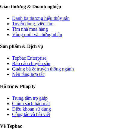
Giao thương & Doanh nghiệp
Danh bạ thương hiệu thủy sản
Tuyển dụng, việc làm
Tìm nhà mua hàng
Vùng nuôi và chứng nhận
Sản phẩm & Dịch vụ
Tepbac Enterprise
Báo cáo chuyên sâu
Quảng bá & truyền thông ngành
Nền tảng hợp tác
Hỗ trợ & Pháp lý
Trung tâm trợ giúp
Chính sách bảo mật
Điều khoản sử dụng
Cộng tác và bài viết
Về Tepbac