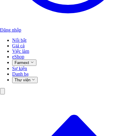
Đăng nhập
Nổi bật
Giá cả
Việc làm
eShop
Farmext
Sự kiện
Danh bạ
Thư viện