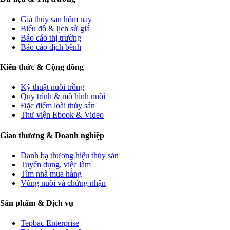
Giá thủy sản hôm nay
Biểu đồ & lịch sử giá
Báo cáo thị trường
Báo cáo dịch bệnh
Kiến thức & Cộng đồng
Kỹ thuật nuôi trồng
Quy trình & mô hình nuôi
Đặc điểm loài thủy sản
Thư viện Ebook & Video
Giao thương & Doanh nghiệp
Danh bạ thương hiệu thủy sản
Tuyển dụng, việc làm
Tìm nhà mua hàng
Vùng nuôi và chứng nhận
Sản phẩm & Dịch vụ
Tepbac Enterprise