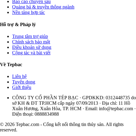
Báo cáo chuyên sâu
Quảng bá & truyền thông ngành
Nền tảng hợp tác
Hỗ trợ & Pháp lý
Trung tâm trợ giúp
Chính sách bảo mật
Điều khoản sử dụng
Cộng tác và bài viết
Về Tepbac
Liên hệ
Tuyển dụng
Giới thiệu
CÔNG TY CỔ PHẦN TÉP BẠC · GPDKKD: 0312448735 do
sở KH & ĐT TP.HCM cấp ngày 07/09/2013 · Địa chỉ: 11 Hồ
Xuân Hương, Xuân Hòa, TP. HCM · Email:
info@tepbac.com
·
Điện thoại: 0888834988
© 2026 Tepbac.com - Cổng kết nối thông tin thủy sản. All rights
reserved.