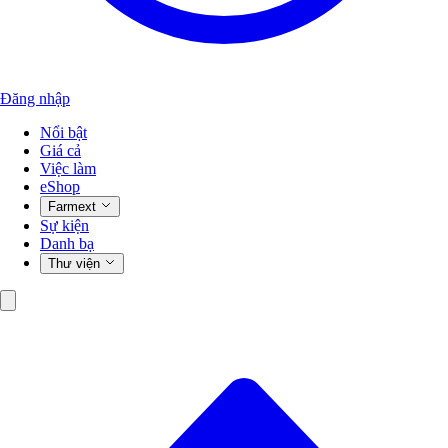
Đăng nhập
Nổi bật
Giá cả
Việc làm
eShop
Farmext
Sự kiện
Danh bạ
Thư viện