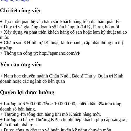
Chi tiết công việc
+ Tạo mối quan hệ và chăm sóc khách hàng trên địa bàn quản lý.
+ Duy trì và gia tăng doanh số bán hàng từ đại lý, Farm, hộ nuôi
+ Xây dựng và phát triển khách hàng có sắn hoặc làm kỹ thuật tại ao
nuôi.
+ Chăm sóc KH hỗ trợ kỹ thuật, kinh doanh, cập nhật thông tin thị
trường
+ Thông tin công ty: http://apanano.com/vi/
Yêu cầu ứng viên
+ Nam học chuyên ngành Chăn Nuôi, Bác sĩ Thú y, Quản trị Kinh
doanh hoặc các ngành có liên quan
Quyền lợi được hưởng
+ Lương từ 6.500.000 đến > 10.000.000, chiết khấu 3% trên tổng
doanh số bán hàng.
+ Thưởng 4% tổng đơn hàng khi mở Khách hàng mới.
+ Lương cơ bản + Thưởng KPI, chi phí tiếp khách, phụ cấp xăng xe,
điện thoại, nhà trọ…
+ Được công ty đào tạo và huấn luyện kỹ năng chuyên môn.