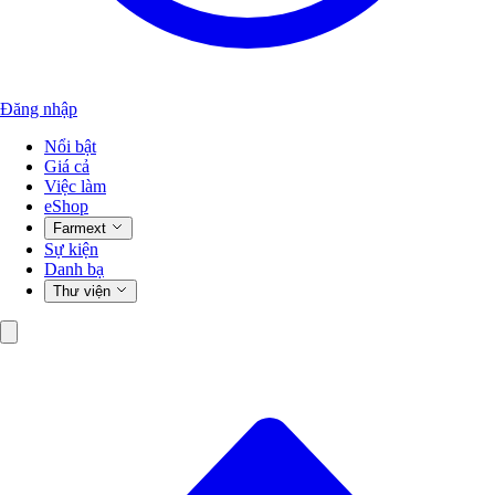
Đăng nhập
Nổi bật
Giá cả
Việc làm
eShop
Farmext
Sự kiện
Danh bạ
Thư viện