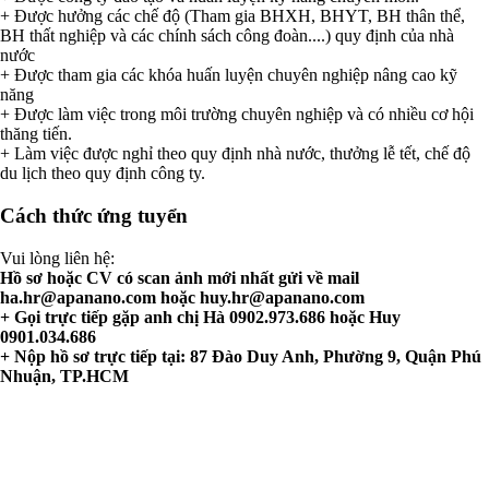
+ Được hưởng các chế độ (Tham gia BHXH, BHYT, BH thân thể,
BH thất nghiệp và các chính sách công đoàn....) quy định của nhà
nước
+ Được tham gia các khóa huấn luyện chuyên nghiệp nâng cao kỹ
năng
+ Được làm việc trong môi trường chuyên nghiệp và có nhiều cơ hội
thăng tiến.
+ Làm việc được nghỉ theo quy định nhà nước, thưởng lễ tết, chế độ
du lịch theo quy định công ty.
Cách thức ứng tuyển
Vui lòng liên hệ:
Hồ sơ hoặc CV có scan ảnh mới nhất gửi về mail
ha.hr@apanano.com
hoặc
huy.hr@apanano.com
+ Gọi trực tiếp gặp anh chị Hà 0902.973.686 hoặc Huy
0901.034.686
+ Nộp hồ sơ trực tiếp tại: 87 Đào Duy Anh, Phường 9, Quận Phú
Nhuận, TP.HCM