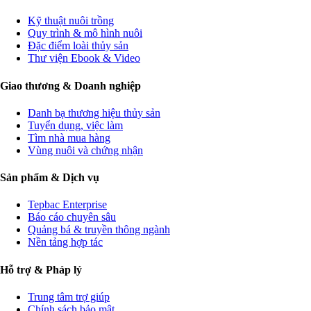
Kỹ thuật nuôi trồng
Quy trình & mô hình nuôi
Đặc điểm loài thủy sản
Thư viện Ebook & Video
Giao thương & Doanh nghiệp
Danh bạ thương hiệu thủy sản
Tuyển dụng, việc làm
Tìm nhà mua hàng
Vùng nuôi và chứng nhận
Sản phẩm & Dịch vụ
Tepbac Enterprise
Báo cáo chuyên sâu
Quảng bá & truyền thông ngành
Nền tảng hợp tác
Hỗ trợ & Pháp lý
Trung tâm trợ giúp
Chính sách bảo mật