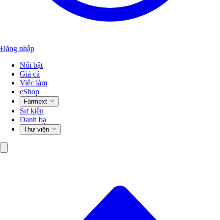
Đăng nhập
Nổi bật
Giá cả
Việc làm
eShop
Farmext
Sự kiện
Danh bạ
Thư viện