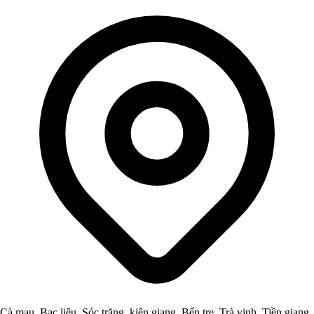
Cà mau, Bạc liêu, Sóc trăng, kiên giang, Bến tre, Trà vinh, Tiền giang,