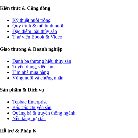
Kiến thức & Cộng đồng
Kỹ thuật nuôi trồng
Quy trình & mô hình nuôi
Đặc điểm loài thủy sản
Thư viện Ebook & Video
Giao thương & Doanh nghiệp
Danh bạ thương hiệu thủy sản
Tuyển dụng, việc làm
Tìm nhà mua hàng
Vùng nuôi và chứng nhận
Sản phẩm & Dịch vụ
Tepbac Enterprise
Báo cáo chuyên sâu
Quảng bá & truyền thông ngành
Nền tảng hợp tác
Hỗ trợ & Pháp lý