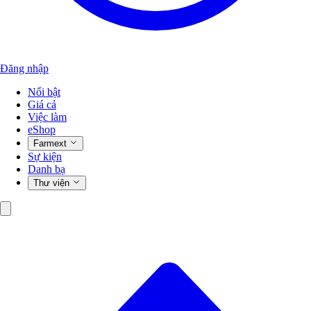
Đăng nhập
Nổi bật
Giá cả
Việc làm
eShop
Farmext
Sự kiện
Danh bạ
Thư viện