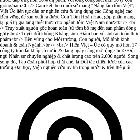
giống/năm.<br /> Cam kết theo đuổi sứ mạng “Nâng tầm tôm Việt”,
Việt Úc liên tục đầu tư nghiên cứu & ứng dụng các Công nghệ cao
Bền vững để sản xuất ra được Con Tôm Hoàn Hảo, góp phần mang
lại giá trị gia tăng thiết thực cho ngành tôm Việt Nam như:<br /> <br
/> Truy xuất nguồn gốc hoàn toàn (từ tôm bố mẹ đến sản phẩm đóng
gói)<br /> Tuyệt đối không Kháng sinh. Đảm bảo vệ sinh an toàn thực
phẩm<br /> Bền vững cho Môi trường, Con người, Mô hình kinh
doanh & toàn Ngành.<br /> <br /> Hiện Việt – Úc có quy mô hơn 17
công ty trải dài khắp cả nước & đang ngày càng mở rộng.<br /> Đội
ngũ Nhân sự chuyên nghiệp & chất lượng cao trên 2,000 người. Song
song đó, Tập đoàn phối hợp chặt chẻ, là Đối tác chiến lược của các
trường Đại học, Viện nghiên cứu uy tín trong nước & trên thế giới.