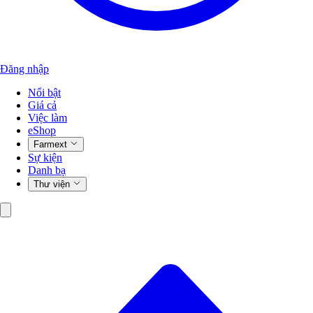
Đăng nhập
Nổi bật
Giá cả
Việc làm
eShop
Farmext
Sự kiện
Danh bạ
Thư viện