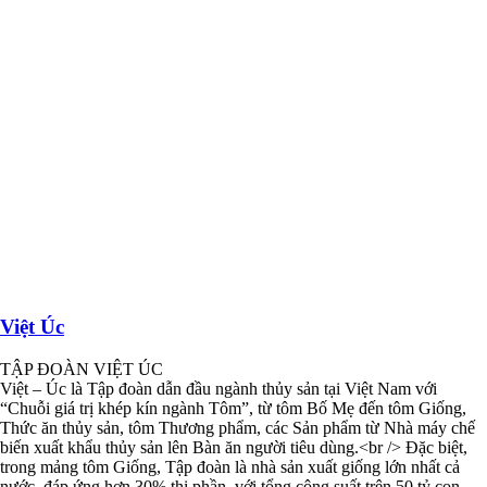
Việt Úc
TẬP ĐOÀN VIỆT ÚC
Việt – Úc là Tập đoàn dẫn đầu ngành thủy sản tại Việt Nam với
“Chuỗi giá trị khép kín ngành Tôm”, từ tôm Bố Mẹ đến tôm Giống,
Thức ăn thủy sản, tôm Thương phẩm, các Sản phẩm từ Nhà máy chế
biến xuất khẩu thủy sản lên Bàn ăn người tiêu dùng.<br /> Đặc biệt,
trong mảng tôm Giống, Tập đoàn là nhà sản xuất giống lớn nhất cả
nước, đáp ứng hơn 30% thị phần, với tổng công suất trên 50 tỷ con