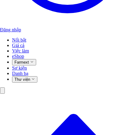
Đăng nhập
Nổi bật
Giá cả
Việc làm
eShop
Farmext
Sự kiện
Danh bạ
Thư viện