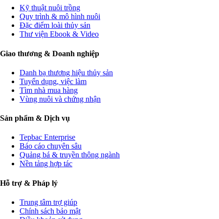
Kỹ thuật nuôi trồng
Quy trình & mô hình nuôi
Đặc điểm loài thủy sản
Thư viện Ebook & Video
Giao thương & Doanh nghiệp
Danh bạ thương hiệu thủy sản
Tuyển dụng, việc làm
Tìm nhà mua hàng
Vùng nuôi và chứng nhận
Sản phẩm & Dịch vụ
Tepbac Enterprise
Báo cáo chuyên sâu
Quảng bá & truyền thông ngành
Nền tảng hợp tác
Hỗ trợ & Pháp lý
Trung tâm trợ giúp
Chính sách bảo mật