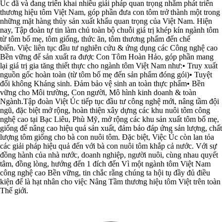
Úc đã và đang triển khai nhiều giải pháp quan trọng nhằm phát triển
thương hiệu tôm Việt Nam, góp phần đưa con tôm trở thành một trong
những mặt hàng thủy sản xuất khẩu quan trọng của Việt Nam. Hiện
nay, Tập đoàn tự tin làm chủ toàn bộ chuỗi giá trị khép kín ngành tôm
từ tôm bố mẹ, tôm giống, thức ăn, tôm thương phẩm đến chế
biến. Việc liên tục đầu tư nghiên cứu & ứng dụng các Công nghệ cao
Bền vững để sản xuất ra được Con Tôm Hoàn Hảo, góp phần mang
lại giá trị gia tăng thiết thực cho ngành tôm Việt Nam như:• Truy xuất
nguồn gốc hoàn toàn (từ tôm bố mẹ đến sản phẩm đóng gói)• Tuyệt
đối không Kháng sinh. Đảm bảo vệ sinh an toàn thực phẩm• Bền
vững cho Môi trường, Con người, Mô hình kinh doanh & toàn
Ngành.Tập đoàn Việt Úc tiếp tục đầu tư công nghệ mới, nâng tầm đội
ngũ, đặc biệt mở rộng, hoàn thiện xây dựng các khu nuôi tôm công
nghệ cao tại Bạc Liêu, Phù Mỹ, mở rộng các khu sản xuất tôm bố mẹ,
giống để nâng cao hiệu quả sản xuất, đảm bảo đáp ứng sản lượng, chất
lượng tôm giống cho bà con nuôi tôm. Đặc biệt, Việc Úc còn lan tỏa
các giải pháp hiệu quả đến với bà con nuôi tôm khắp cả nước. Với sự
đồng hành của nhà nước, doanh nghiệp, người nuôi, cùng nhau quyết
tâm, đồng lòng, hướng đến 1 đích đến Vì một ngành tôm Việt Nam
công nghệ cao Bền vững, tin chắc rằng chúng ta hội tụ đầy đủ điều
kiện để là hạt nhân cho việc Nâng Tầm thương hiệu tôm Việt trên toàn
Thế giới.