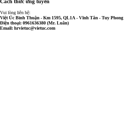
Cách thức ứng tuyển
Vui lòng liên hệ:
Việt Úc Bình Thuận - Km 1595, QL1A - Vĩnh Tân - Tuy Phong
Điện thoại: 0961636380 (Mr. Luân)
Email:
hrvietuc@vietuc.com