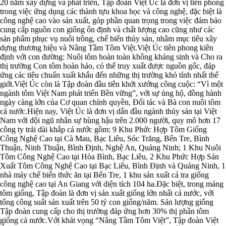
20 năm xây dựng và phát triển, Tập đoàn Việt Úc là đơn vị tiên phong
trong việc ứng dụng các thành tựu khoa học và công nghệ, đặc biệt là
công nghệ cao vào sản xuất, góp phần quan trọng trong việc đảm bảo
cung cấp nguồn con giống ổn định và chất lượng cao cũng như các
sản phẩm phục vụ nuôi trồng, chế biến thủy sản, nhằm mục tiêu xây
dựng thương hiệu và Nâng Tầm Tôm Việt.Việt Úc tiên phong kiên
định với con đường: Nuôi tôm hoàn toàn không kháng sinh và Cho ra
thị trường Con tôm hoàn hảo, có thể truy xuất được nguồn gốc, đáp
ứng các tiêu chuẩn xuất khẩu đến những thị trường khó tính nhất thế
giới.Việt Úc còn là Tập đoàn đầu tiên khởi xướng công cuộc: “Vì một
ngành tôm Việt Nam phát triển Bền vững”, với sự ủng hộ, đồng hành
ngày càng lớn của Cơ quan chính quyền, Đối tác và Bà con nuôi tôm
cả nước.Hiện nay, Việt Úc là đơn vị dẫn đầu ngành thủy sản tại Việt
Nam với đội ngũ nhân sự hùng hậu trên 2.000 người, quy mô hơn 17
công ty trải dài khắp cả nước gồm: 9 Khu Phức Hợp Tôm Giống
Công Nghệ Cao tại Cà Mau, Bạc Liêu, Sóc Trăng, Bến Tre, Bình
Thuận, Ninh Thuận, Bình Định, Nghệ An, Quảng Ninh; 1 Khu Nuôi
Tôm Công Nghệ Cao tại Hòa Bình, Bạc Liêu, 2 Khu Phức Hợp Sản
Xuất Tôm Công Nghệ Cao tại Bạc Liêu, Bình Định và Quảng Ninh, 1
nhà máy chế biến thức ăn tại Bến Tre, 1 khu sản xuất cá tra giống
công nghệ cao tại An Giang với diện tích 104 ha.Đặc biệt, trong mảng
tôm giống, Tập đoàn là đơn vị sản xuất giống lớn nhất cả nước, với
tổng công suất sản xuất trên 50 tỷ con giống/năm. Sản lượng giống
Tập đoàn cung cấp cho thị trường đáp ứng hơn 30% thị phần tôm
giống cả nước.Với khát vọng “Nâng Tầm Tôm Việt”, Tập đoàn Việt