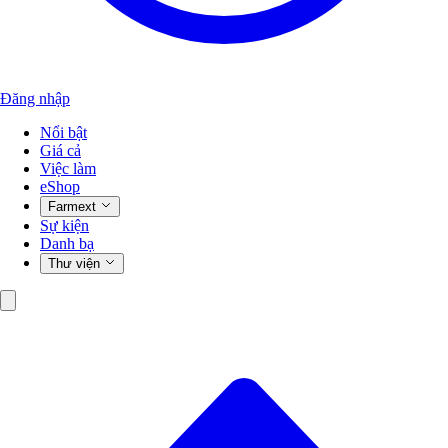
Đăng nhập
Nổi bật
Giá cả
Việc làm
eShop
Farmext
Sự kiện
Danh bạ
Thư viện