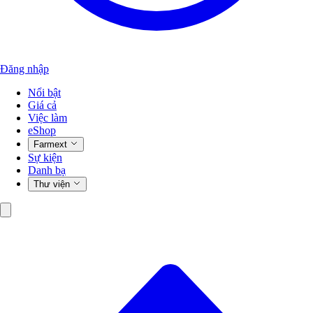
Đăng nhập
Nổi bật
Giá cả
Việc làm
eShop
Farmext
Sự kiện
Danh bạ
Thư viện