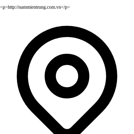
<p>http://nammientrung.com.vn</p>