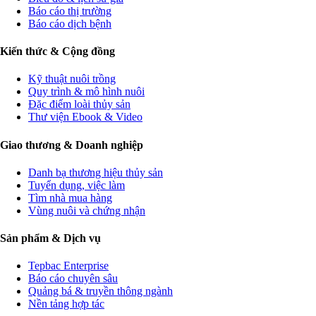
Báo cáo thị trường
Báo cáo dịch bệnh
Kiến thức & Cộng đồng
Kỹ thuật nuôi trồng
Quy trình & mô hình nuôi
Đặc điểm loài thủy sản
Thư viện Ebook & Video
Giao thương & Doanh nghiệp
Danh bạ thương hiệu thủy sản
Tuyển dụng, việc làm
Tìm nhà mua hàng
Vùng nuôi và chứng nhận
Sản phẩm & Dịch vụ
Tepbac Enterprise
Báo cáo chuyên sâu
Quảng bá & truyền thông ngành
Nền tảng hợp tác