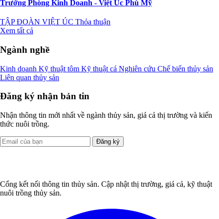
Trưởng Phòng Kinh Doanh - Việt Úc Phù Mỹ
TẬP ĐOÀN VIỆT ÚC
Thỏa thuận
Xem tất cả
Ngành nghề
Kinh doanh
Kỹ thuật tôm
Kỹ thuật cá
Nghiên cứu
Chế biến thủy sản
Liên quan thủy sản
Đăng ký nhận bản tin
Nhận thông tin mới nhất về ngành thủy sản, giá cả thị trường và kiến
thức nuôi trồng.
Đăng ký
Cổng kết nối thông tin thủy sản. Cập nhật thị trường, giá cả, kỹ thuật
nuôi trồng thủy sản.