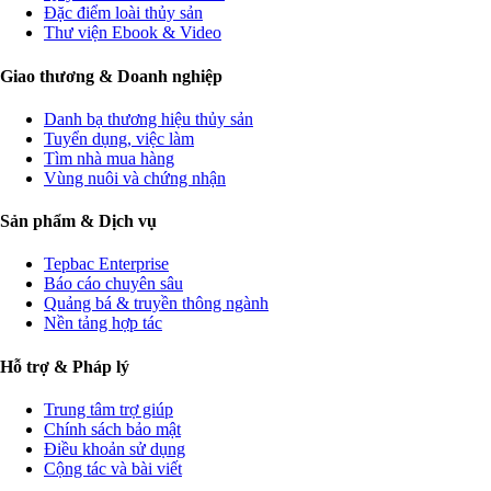
Đặc điểm loài thủy sản
Thư viện Ebook & Video
Giao thương & Doanh nghiệp
Danh bạ thương hiệu thủy sản
Tuyển dụng, việc làm
Tìm nhà mua hàng
Vùng nuôi và chứng nhận
Sản phẩm & Dịch vụ
Tepbac Enterprise
Báo cáo chuyên sâu
Quảng bá & truyền thông ngành
Nền tảng hợp tác
Hỗ trợ & Pháp lý
Trung tâm trợ giúp
Chính sách bảo mật
Điều khoản sử dụng
Cộng tác và bài viết