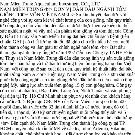
Nam Mien Trung Aquaculture Investment CO., LTD
NAM MIỀN TRUNG<br> ĐƠN VỊ DẪN ĐẦU NGÀNH TÔM
GIỐNG 100% VỐN VIỆT NAM<br> Sự tâm huyết, đạo đức với
nghề cộng với sự cam kết về chất lượng của con giống, nên quy trình
từ công đoạn đầu vào cho đến đầu ra được thực hiện và kiểm tra hết
sức nghiêm ngặt, vì vậy mà sản phẩm tôm giống và tôm thịt của Công
ty Đầu tư Thủy sản Nam Miền Trung đạt tiêu chuẩn sạch bệnh (tiêu
chuẩn GAP) có chất lượng rất tốt, đã giúp cho rất nhiều bà con nuôi
tôm thành công và làm giàu từ chính nghề nuôi tôm.<br> Bắt đầu
tham gia ngành tôm giống từ năm 1997 đến nay Công ty TNHH Đầu
tư Thủy sản Nam Miền Trung đã dẫn đầu trong lĩnh vự sản xuất giống
tôm thẻ chân trắng và trở thành thương hiệu tôm giống hàng đầu Việt
Nam, với công nghệ sản xuất tiên tiến, quy trình kỹ thuật hiện đại bậc
nhất Đông Nam Á.<br> Hiện nay, Nam Miền Trung có 7 khu sản xuất
phức hợp công nghệ cao tôm giống được đầu tư theo tiêu chuẩn công
nghệ Mỹ, năng lực sản xuất tôm giống 15 tỷ con giống/năm. Công ty
còn mở chi nhánh tại Bạc Liêu, Long An, Ninh Thuận và văn phòng
đại diện tại Tp. Hồ Chí Minh nhằm phục vụ tốt nhất cho khách hàng
cả nước.<br> Đội ngũ CBCNV của Nam Miền Trung có hơn 500
người đang làm việc trên 32 tỉnh thành khắp cả nước, trong đó có 1
tiến sĩ, 1 thạc sĩ, 500 kỹ sư chuyên ngành nuôi trồng thủy sản và 5
chuyên gia tư vấn kỹ thuật nước ngoài về lĩnh vực tôm thẻ chân trắng.
<br> Bên cạnh đó, Nam Miền Trung còn thành lập công ty tại TP.
HCM chuyên nhập khẩu từ Mỹ về các loại như: Artemia, Vitamin,
khoáng chất, chế phẩm sinh học…(đã được chọn lọc và khảo sát trên