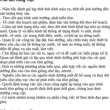
- Nắm bắt, đánh giá kịp thời tình hình mùa vụ, thời tiết ảnh hưởng đến
sản lượng thủy sản.
- Theo dõi quá trình sinh trưởng, phát triển tôm.
- Tổ chức thu hoạch sản phẩm, đảm bảo sản lượng thô theo kế hoạch.
- Giám sát tình trạng thủy sản, theo dõi tình hình bệnh hại trên ao ương
nuôi. Quản lý và điều hành hệ thống sử dụng thuốc vi sinh, thoát
nước, vệ sinh, các trang thiết điện, nước, cơ khí tại ao ương nuôi.
- Quản lý các công tác lắp đặt, bảo dưỡng, sửa chữa máy móc thiết bị
theo yêu cầu của hệ thống lọc nước, vệ sinh ao ương nuôi, hệ thống
điện để phục vụ sản xuất, làm việc.
- Chủ động dự báo các rủi ro, nguy cơ và đề xuất các biện pháp xử lý.
Quan sát đánh giá và lập quy trình dinh dưỡng phù hợp cho các giai
đoạn phát triển của con tôm giống;
- Đưa ra những phương pháp hiệu quả, phù hợp với các nguồn dinh
dưỡng đầu vào cho tôm giống như tảo, artemi…
- Nghiên cứu tìm ra các nguồn dinh dưỡng mới để bổ sung và thay thế
(nếu cần) phụ vục cho sự phát triển của tôm giống;
- Quyết định trong việc lựa chọn công nghệ áp dụng vào quy trình
nuôi tôm giống và quyết định thời gian thời gian, chủng loại dinh
dưỡng cung cấp;
- Có trách nhiệm trong nhiệm vụ phân công việc từ Ban lãnh đạo giao
phó;