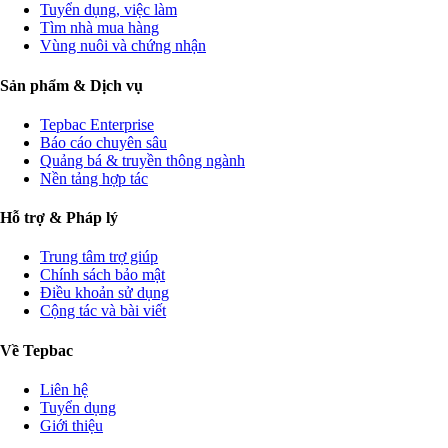
Tuyển dụng, việc làm
Tìm nhà mua hàng
Vùng nuôi và chứng nhận
Sản phẩm & Dịch vụ
Tepbac Enterprise
Báo cáo chuyên sâu
Quảng bá & truyền thông ngành
Nền tảng hợp tác
Hỗ trợ & Pháp lý
Trung tâm trợ giúp
Chính sách bảo mật
Điều khoản sử dụng
Cộng tác và bài viết
Về Tepbac
Liên hệ
Tuyển dụng
Giới thiệu