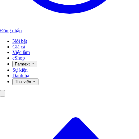
Đăng nhập
Nổi bật
Giá cả
Việc làm
eShop
Farmext
Sự kiện
Danh bạ
Thư viện