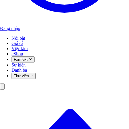
Đăng nhập
Nổi bật
Giá cả
Việc làm
eShop
Farmext
Sự kiện
Danh bạ
Thư viện