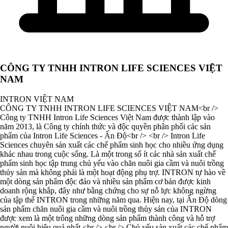
CÔNG TY TNHH INTRON LIFE SCIENCES VIỆT
NAM
INTRON VIỆT NAM
CÔNG TY TNHH INTRON LIFE SCIENCES VIỆT NAM<br />
Công ty TNHH Intron Life Sciences Việt Nam được thành lập vào
năm 2013, là Công ty chính thức và độc quyền phân phối các sản
phẩm của Intron Life Sciences - Ấn Độ<br /> <br /> Intron Life
Sciences chuyên sản xuất các chế phẩm sinh học cho nhiều ứng dụng
khác nhau trong cuộc sống. Là một trong số ít các nhà sản xuất chế
phẩm sinh học tập trung chủ yếu vào chăn nuôi gia cầm và nuôi trồng
thủy sản mà không phải là một hoạt động phụ trợ. INTRON tự hào về
một dòng sản phẩm độc đáo và nhiều sản phẩm cơ bản được kinh
doanh rộng khắp, đây như bằng chứng cho sự nỗ lực không ngừng
của tập thể INTRON trong những năm qua. Hiện nay, tại Ấn Độ dòng
sản phẩm chăn nuôi gia cầm và nuôi trồng thủy sản của INTRON
được xem là một trông những dòng sản phẩm thành công và hỗ trợ
người nuôi hiệu quả nhất.<br /> <br /> Chủ yếu sản xuất các chế phẩm