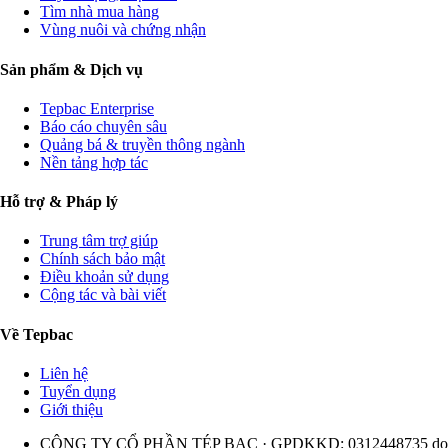
Tìm nhà mua hàng
Vùng nuôi và chứng nhận
Sản phẩm & Dịch vụ
Tepbac Enterprise
Báo cáo chuyên sâu
Quảng bá & truyền thông ngành
Nền tảng hợp tác
Hỗ trợ & Pháp lý
Trung tâm trợ giúp
Chính sách bảo mật
Điều khoản sử dụng
Cộng tác và bài viết
Về Tepbac
Liên hệ
Tuyển dụng
Giới thiệu
CÔNG TY CỔ PHẦN TÉP BẠC · GPDKKD: 0312448735 do