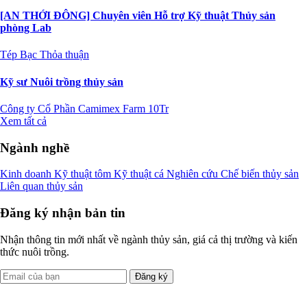
[AN THỚI ĐÔNG] Chuyên viên Hỗ trợ Kỹ thuật Thủy sản
phòng Lab
Tép Bạc
Thỏa thuận
Kỹ sư Nuôi trồng thủy sản
Công ty Cổ Phần Camimex Farm
10Tr
Xem tất cả
Ngành nghề
Kinh doanh
Kỹ thuật tôm
Kỹ thuật cá
Nghiên cứu
Chế biến thủy sản
Liên quan thủy sản
Đăng ký nhận bản tin
Nhận thông tin mới nhất về ngành thủy sản, giá cả thị trường và kiến
thức nuôi trồng.
Đăng ký