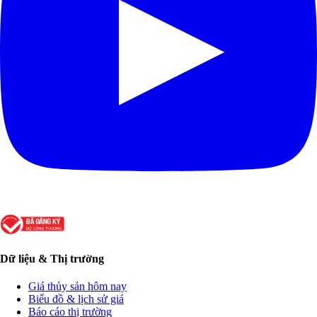
Dữ liệu & Thị trường
Giá thủy sản hôm nay
Biểu đồ & lịch sử giá
Báo cáo thị trường