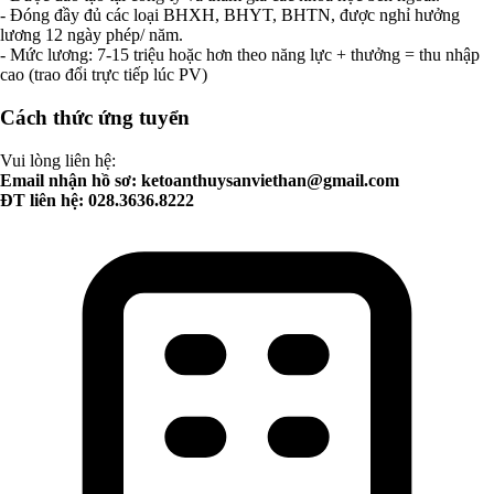
- Đóng đầy đủ các loại BHXH, BHYT, BHTN, được nghỉ hưởng
lương 12 ngày phép/ năm.
- Mức lương: 7-15 triệu hoặc hơn theo năng lực + thưởng = thu nhập
cao (trao đổi trực tiếp lúc PV)
Cách thức ứng tuyển
Vui lòng liên hệ:
Email nhận hồ sơ:
ketoanthuysanviethan@gmail.com
ĐT liên hệ: 028.3636.8222