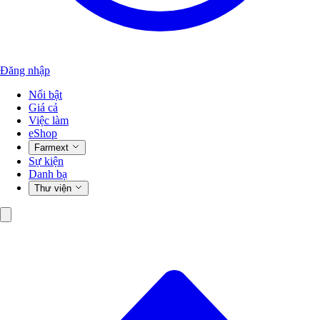
Đăng nhập
Nổi bật
Giá cả
Việc làm
eShop
Farmext
Sự kiện
Danh bạ
Thư viện