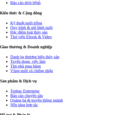
Báo cáo dịch bệnh
Kiến thức & Cộng đồng
Kỹ thuật nuôi trồng
Quy trình & mô hình nuôi
Đặc điểm loài thủy sản
Thư viện Ebook & Video
Giao thương & Doanh nghiệp
Danh bạ thương hiệu thủy sản
Tuyển dụng, việc làm
Tìm nhà mua hàng
Vùng nuôi và chứng nhận
Sản phẩm & Dịch vụ
Tepbac Enterprise
Báo cáo chuyên sâu
Quảng bá & truyền thông ngành
Nền tảng hợp tác
Hỗ trợ & Pháp lý