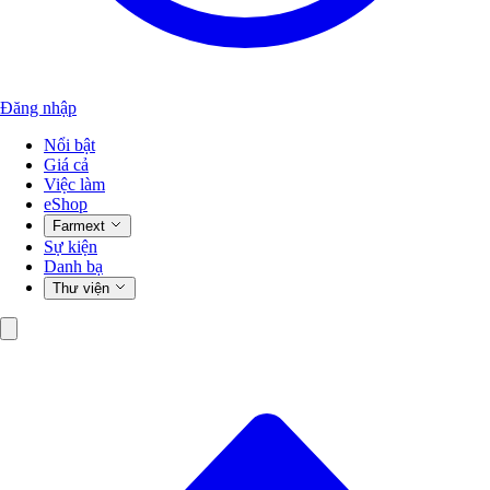
Đăng nhập
Nổi bật
Giá cả
Việc làm
eShop
Farmext
Sự kiện
Danh bạ
Thư viện