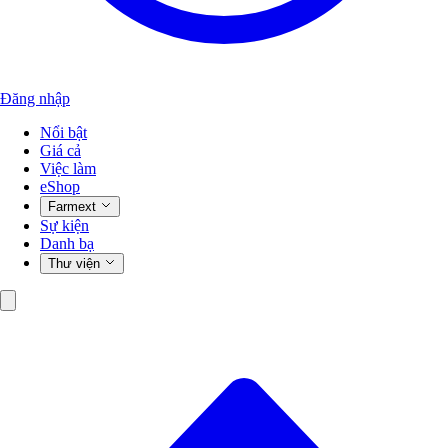
Đăng nhập
Nổi bật
Giá cả
Việc làm
eShop
Farmext
Sự kiện
Danh bạ
Thư viện