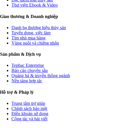
Thư viện Ebook & Video
Giao thương & Doanh nghiệp
Danh bạ thương hiệu thủy sản
Tuyển dụng, việc làm
Tìm nhà mua hàng
Vùng nuôi và chứng nhận
Sản phẩm & Dịch vụ
Tepbac Enterprise
Báo cáo chuyên sâu
Quảng bá & truyền thông ngành
Nền tảng hợp tác
Hỗ trợ & Pháp lý
Trung tâm trợ giúp
Chính sách bảo mật
Điều khoản sử dụng
Cộng tác và bài viết