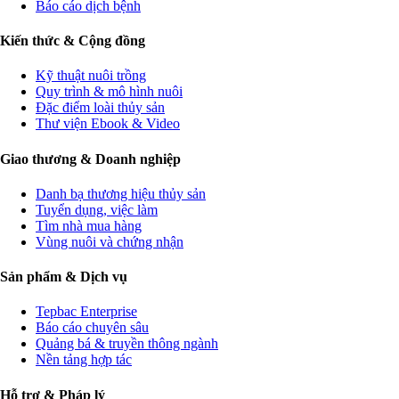
Báo cáo dịch bệnh
Kiến thức & Cộng đồng
Kỹ thuật nuôi trồng
Quy trình & mô hình nuôi
Đặc điểm loài thủy sản
Thư viện Ebook & Video
Giao thương & Doanh nghiệp
Danh bạ thương hiệu thủy sản
Tuyển dụng, việc làm
Tìm nhà mua hàng
Vùng nuôi và chứng nhận
Sản phẩm & Dịch vụ
Tepbac Enterprise
Báo cáo chuyên sâu
Quảng bá & truyền thông ngành
Nền tảng hợp tác
Hỗ trợ & Pháp lý