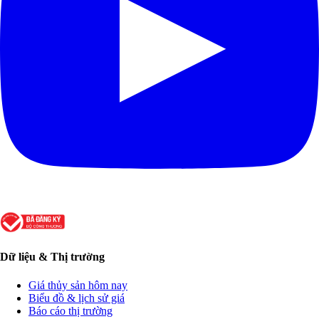
Dữ liệu & Thị trường
Giá thủy sản hôm nay
Biểu đồ & lịch sử giá
Báo cáo thị trường