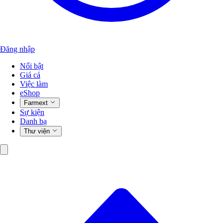
Đăng nhập
Nổi bật
Giá cả
Việc làm
eShop
Farmext
Sự kiện
Danh bạ
Thư viện