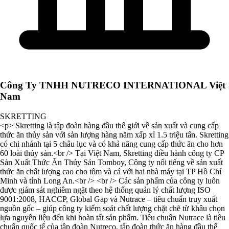
Công Ty TNHH NUTRECO INTERNATIONAL Việt
Nam
SKRETTING
<p> Skretting là tập đoàn hàng đầu thế giới về sản xuất và cung cấp
thức ăn thủy sản với sản lượng hàng năm xấp xỉ 1.5 triệu tấn. Skretting
có chi nhánh tại 5 châu lục và có khả năng cung cấp thức ăn cho hơn
60 loài thủy sản.<br /> Tại Việt Nam, Skretting điều hành công ty CP
Sản Xuất Thức Ăn Thủy Sản Tomboy, Công ty nổi tiếng về sản xuất
thức ăn chất lượng cao cho tôm và cá với hai nhà máy tại TP Hồ Chí
Minh và tỉnh Long An.<br /> <br /> Các sản phẩm của công ty luôn
được giám sát nghiêm ngặt theo hệ thống quản lý chất lượng ISO
9001:2008, HACCP, Global Gap và Nutrace – tiêu chuẩn truy xuất
nguồn gốc – giúp công ty kiểm soát chất lượng chặt chẽ từ khâu chọn
lựa nguyên liệu đến khi hoàn tất sản phẩm. Tiêu chuẩn Nutrace là tiêu
chuẩn quốc tế của tập đoàn Nutreco, tập đoàn thức ăn hàng đầu thế