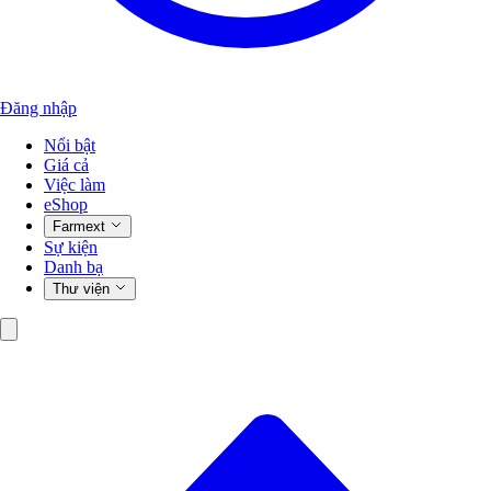
Đăng nhập
Nổi bật
Giá cả
Việc làm
eShop
Farmext
Sự kiện
Danh bạ
Thư viện