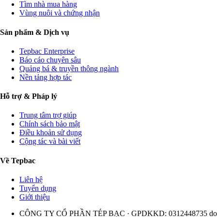
Tìm nhà mua hàng
Vùng nuôi và chứng nhận
Sản phẩm & Dịch vụ
Tepbac Enterprise
Báo cáo chuyên sâu
Quảng bá & truyền thông ngành
Nền tảng hợp tác
Hỗ trợ & Pháp lý
Trung tâm trợ giúp
Chính sách bảo mật
Điều khoản sử dụng
Cộng tác và bài viết
Về Tepbac
Liên hệ
Tuyển dụng
Giới thiệu
CÔNG TY CỔ PHẦN TÉP BẠC · GPDKKD: 0312448735 do