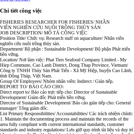
Chi tiết công việc
FISHERIES RESEARCHER FOR FISHERIES/ NHÂN
VIÊN NGHIÊN CỨU NUÔI TRỒNG THỦY SẢN
JOB DESCRIPTION/ MÔ TẢ CÔNG VIỆC
Position Title/ Chức vụ: Research staff on aquaculture/ Nhân viên
nghiên cứu nuôi trồng thủy sản.
Department/ Bộ phận : Sustainable Development/ Bộ phận Phát triển
bền vững.
Location/ Nơi làm việc: Phat Tien Seafood Company Limited - My
Hiep Commune, Cao Lanh District, Dong Thap Province, Vietnam/
Công ty TNHH Thủy Sản Phát Tiến - Xã Mỹ Hiệp, huyện Cao Lãnh,
tỉnh Đồng Tháp, Việt Nam.
Group Of Employees/ Nhóm nhân viên: Indirect / Gián tiếp.
REPORT TO/ BÁO CÁO CHO:
Direct report to/ Báo cáo trực tiếp cho: Director of Sustainable
Development/ Giám đốc Phát triển bền vững.
Director of Sustainable Development/ Báo cáo gián tiếp cho: General
manager/ Tổng giám đốc.
List Primary Responsibilities/ Accountabilities/ Các trách nhiệm chính:
1. Maintain the documenting process and maintain the records of the
area fully compliant with current international standards, customer
standards and industry regulations/ Lưu giữ quy trình tài liệu và duy trì