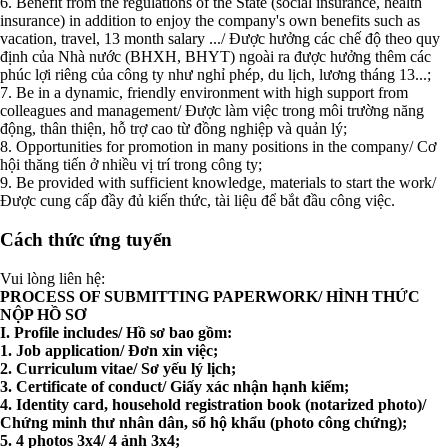
6. Benefit from the regulations of the State (social insurance, health
insurance) in addition to enjoy the company's own benefits such as
vacation, travel, 13 month salary .../ Được hưởng các chế độ theo quy
định của Nhà nước (BHXH, BHYT) ngoài ra được hưởng thêm các
phúc lợi riêng của công ty như nghỉ phép, du lịch, lương tháng 13...;
7. Be in a dynamic, friendly environment with high support from
colleagues and management/ Được làm việc trong môi trường năng
động, thân thiện, hỗ trợ cao từ đồng nghiệp và quản lý;
8. Opportunities for promotion in many positions in the company/ Cơ
hội thăng tiến ở nhiều vị trí trong công ty;
9. Be provided with sufficient knowledge, materials to start the work/
Được cung cấp đầy đủ kiến thức, tài liệu để bắt đầu công việc.
Cách thức ứng tuyển
Vui lòng liên hệ:
PROCESS OF SUBMITTING PAPERWORK/ HÌNH THỨC
NỘP HỒ SƠ
I. Profile includes/ Hồ sơ bao gồm:
1. Job application/ Đơn xin việc;
2. Curriculum vitae/ Sơ yếu lý lịch;
3. Certificate of conduct/ Giấy xác nhận hạnh kiểm;
4. Identity card, household registration book (notarized photo)/
Chứng minh thư nhân dân, sổ hộ khẩu (photo công chứng);
5. 4 photos 3x4/ 4 ảnh 3x4;