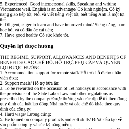
5. Experienced, Good interpersonal skills, Speaking and writing
Vietnamese well, English is an advantage/ Có kinh nghiệm, Có kỹ
năng giao tiếp tốt, Nói và viết tiếng Việt tốt, biết tiếng Anh là một lợi
thế;
6. Diligent, eager to learn and have improved mind/ Siêng năng, ham
học hỏi và có đầu óc cải tiến;
7. Have good health/ Có sức khỏe tốt.
Quyền lợi được hưởng
THE REGIME, SUPPORT, ALLOWANCES AND BENEFITS OF
BENEFITS/ CÁC CHẾ ĐỘ, HỖ TRỢ, PHỤ CẤP VÀ QUYỀN
LỢI ĐƯỢC HƯỞNG
1. Accommodation support for remote staff/ Hỗ trợ chỗ ở cho nhân
viên ở xa;
2. Support meals/ Hỗ trợ bữa ăn;
3. To be rewarded on the occasion of Tet holidays in accordance with
the provisions of the State Labor Law and other regulations as
prescribed by the company/ Được thưởng vào các dịp lễ tết theo đúng
quy định của luật lao động Nhà nước và các chế độ khác theo quy
định của công ty;
4. Hard wage/ Lương cứng;
5. Be trained on company products and soft skills/ Được đào tạo về
sản phẩm công ty và các kỹ năng mềm;