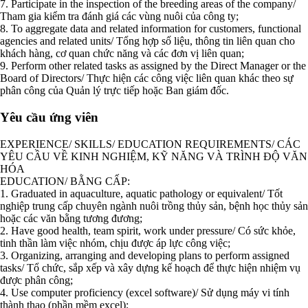
7. Participate in the inspection of the breeding areas of the company/
Tham gia kiểm tra đánh giá các vùng nuôi của công ty;
8. To aggregate data and related information for customers, functional
agencies and related units/ Tổng hợp số liệu, thông tin liên quan cho
khách hàng, cơ quan chức năng và các đơn vị liên quan;
9. Perform other related tasks as assigned by the Direct Manager or the
Board of Directors/ Thực hiện các công việc liên quan khác theo sự
phân công của Quản lý trực tiếp hoặc Ban giám đốc.
Yêu cầu ứng viên
EXPERIENCE/ SKILLS/ EDUCATION REQUIREMENTS/ CÁC
YÊU CẦU VỀ KINH NGHIỆM, KỸ NĂNG VÀ TRÌNH ĐỘ VĂN
HÓA
EDUCATION/ BẰNG CẤP:
1. Graduated in aquaculture, aquatic pathology or equivalent/ Tốt
nghiệp trung cấp chuyên ngành nuôi trồng thủy sản, bệnh học thủy sản
hoặc các văn bằng tương đương;
2. Have good health, team spirit, work under pressure/ Có sức khỏe,
tinh thần làm việc nhóm, chịu được áp lực công việc;
3. Organizing, arranging and developing plans to perform assigned
tasks/ Tổ chức, sắp xếp và xây dựng kế hoạch để thực hiện nhiệm vụ
được phân công;
4. Use computer proficiency (excel software)/ Sử dụng máy vi tính
thành thạo (phần mềm excel);