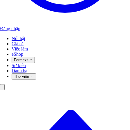
Đăng nhập
Nổi bật
Giá cả
Việc làm
eShop
Farmext
Sự kiện
Danh bạ
Thư viện