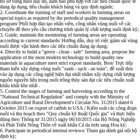
hồ sơ vùng nuôi đầy đủ, đảm bảo phù hợp với các tiêu chuẩn quốc tế
đang áp dụng, tiêu chuẩn khách hàng và quy định ngành;
2. Coordinate the training of staff and workers in farming areas on
special topics as required by the periodical quality management
program/ Phối hợp đào tạo nhân viên, công nhân vùng nuôi về các
chuyên đề theo yêu cầu chương trình quản lý chất lượng nuôi định kỳ;
3. Guide, maintain the monitoring of farming areas are operating
according to current standards/ Hướng dẫn, duy trì việc giám sát vùng
nuôi được vận hành theo các tiêu chuẩn đang áp dụng;
4. Directly to build a "green - clean - safe" farming area, propose the
application of the most modern technology to build quality raw
materials in aquaculture meet strict export standards. Best/ Trực tiếp
tham kiến xây dựng vùng nuôi "xanh - sạch - an toàn", đề xuất đưa
vào áp dụng các công nghệ hiện đại nhất nhằm xây dựng chất lượng
nguồn nguyên liệu trong nuôi trồng thủy sản đạt các tiêu chuẩn xuất
khẩu khắt khe nhất .
5. Control the stages of farming and harvesting according to the
"National Technical Regulation" and comply with the Ministry of
Agriculture and Rural Development's Circular No. 31/2015 dated 6
October 2015 on export of catfish to USA./ Kiểm soát các công đoạn
nuôi và thu hoạch theo "Quy chuẩn kỹ thuật Quốc gia" và thực hiện
đúng theo Thông tư 31/2015 ngày 06/10/2015 của Bộ Nông Nghiệp
và Phát Triển Nông Thôn về xuất khẩu Cá da trơn sang Hoa kỳ;
6. Participate in periodical internal reviews/ Tham gia đánh giá nội bộ
định kỳ;