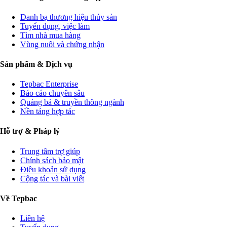
Danh bạ thương hiệu thủy sản
Tuyển dụng, việc làm
Tìm nhà mua hàng
Vùng nuôi và chứng nhận
Sản phẩm & Dịch vụ
Tepbac Enterprise
Báo cáo chuyên sâu
Quảng bá & truyền thông ngành
Nền tảng hợp tác
Hỗ trợ & Pháp lý
Trung tâm trợ giúp
Chính sách bảo mật
Điều khoản sử dụng
Cộng tác và bài viết
Về Tepbac
Liên hệ