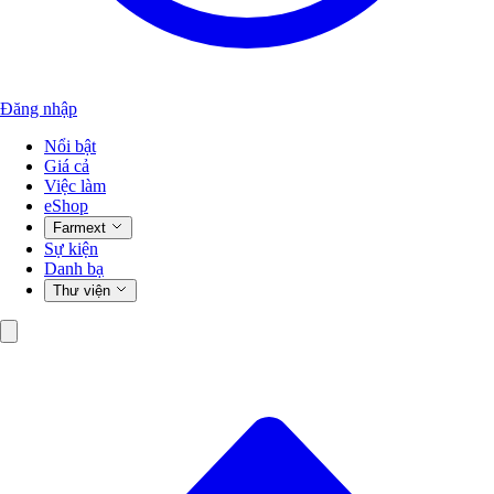
Đăng nhập
Nổi bật
Giá cả
Việc làm
eShop
Farmext
Sự kiện
Danh bạ
Thư viện