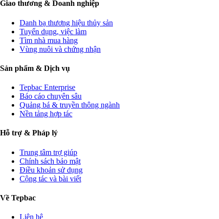
Giao thương & Doanh nghiệp
Danh bạ thương hiệu thủy sản
Tuyển dụng, việc làm
Tìm nhà mua hàng
Vùng nuôi và chứng nhận
Sản phẩm & Dịch vụ
Tepbac Enterprise
Báo cáo chuyên sâu
Quảng bá & truyền thông ngành
Nền tảng hợp tác
Hỗ trợ & Pháp lý
Trung tâm trợ giúp
Chính sách bảo mật
Điều khoản sử dụng
Cộng tác và bài viết
Về Tepbac
Liên hệ