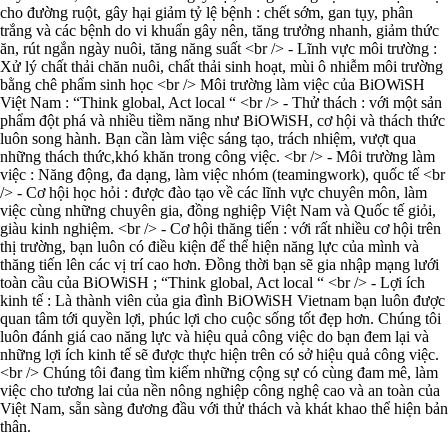
cho đường ruột, gây hại giảm tỷ lệ bệnh : chết sớm, gan tụy, phân
trắng và các bệnh do vi khuẩn gây nên, tăng trưởng nhanh, giảm thức
ăn, rút ngắn ngày nuôi, tăng năng suất <br /> - Lĩnh vực môi trường :
Xử lý chất thải chăn nuôi, chất thải sinh hoạt, mùi ô nhiễm môi trường
bằng chê phẩm sinh học <br /> Môi trường làm việc của BiOWiSH
Việt Nam : “Think global, Act local “ <br /> - Thử thách : với một sản
phẩm đột phá và nhiều tiềm năng như BiOWiSH, cơ hội và thách thức
luôn song hành. Bạn cần làm việc sáng tạo, trách nhiệm, vượt qua
những thách thức,khó khăn trong công việc. <br /> - Môi trường làm
việc : Năng động, đa dạng, làm việc nhóm (teamingwork), quốc tế <br
/> - Cơ hội học hỏi : được đào tạo về các lĩnh vực chuyên môn, làm
việc cùng những chuyên gia, đồng nghiệp Việt Nam và Quốc tế giỏi,
giàu kinh nghiệm. <br /> - Cơ hội thăng tiến : với rất nhiều cơ hội trên
thị trường, bạn luôn có điều kiện để thể hiện năng lực của mình và
thăng tiến lên các vị trí cao hơn. Đồng thời bạn sẽ gia nhập mạng lưới
toàn cầu của BiOWiSH ; “Think global, Act local “ <br /> - Lợi ích
kinh tế : Là thành viên của gia đình BiOWiSH Vietnam bạn luôn được
quan tâm tới quyền lợi, phúc lợi cho cuộc sống tốt đẹp hơn. Chúng tôi
luôn đánh giá cao năng lực và hiệu quả công việc do bạn đem lại và
những lợi ích kinh tế sẽ được thực hiện trên có sở hiệu quả công việc.
<br /> Chúng tôi đang tìm kiếm những cộng sự có cùng đam mê, làm
việc cho tương lai của nền nông nghiệp công nghệ cao và an toàn của
Việt Nam, sẵn sàng đương đầu với thử thách và khát khao thể hiện bản
thân.