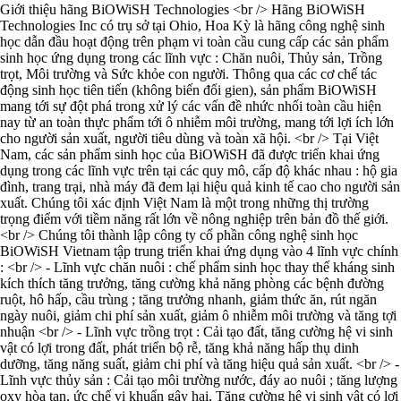
Giới thiệu hãng BiOWiSH Technologies <br /> Hãng BiOWiSH
Technologies Inc có trụ sở tại Ohio, Hoa Kỳ là hãng công nghệ sinh
học dẫn đầu hoạt động trên phạm vi toàn cầu cung cấp các sản phẩm
sinh học ứng dụng trong các lĩnh vực : Chăn nuôi, Thủy sản, Trồng
trọt, Môi trường và Sức khỏe con người. Thông qua các cơ chế tác
động sinh học tiên tiến (không biến đổi gien), sản phẩm BiOWiSH
mang tới sự đột phá trong xử lý các vấn đề nhức nhối toàn cầu hiện
nay từ an toàn thực phẩm tới ô nhiễm môi trường, mang tới lợi ích lớn
cho người sản xuất, người tiêu dùng và toàn xã hội. <br /> Tại Việt
Nam, các sản phẩm sinh học của BiOWiSH đã được triển khai ứng
dụng trong các lĩnh vực trên tại các quy mô, cấp độ khác nhau : hộ gia
đình, trang trại, nhà máy đã đem lại hiệu quả kinh tế cao cho người sản
xuất. Chúng tôi xác định Việt Nam là một trong những thị trường
trọng điểm với tiềm năng rất lớn về nông nghiệp trên bản đồ thế giới.
<br /> Chúng tôi thành lập công ty cổ phần công nghệ sinh học
BiOWiSH Vietnam tập trung triển khai ứng dụng vào 4 lĩnh vực chính
: <br /> - Lĩnh vực chăn nuôi : chế phẩm sinh học thay thế kháng sinh
kích thích tăng trưởng, tăng cường khả năng phòng các bệnh đường
ruột, hô hấp, cầu trùng ; tăng trưởng nhanh, giảm thức ăn, rút ngăn
ngày nuôi, giảm chi phí sản xuất, giảm ô nhiễm môi trường và tăng tợi
nhuận <br /> - Lĩnh vực trồng trọt : Cải tạo đất, tăng cường hệ vi sinh
vật có lợi trong đất, phát triển bộ rễ, tăng khả năng hấp thụ dinh
dưỡng, tăng năng suất, giảm chi phí và tăng hiệu quả sản xuất. <br /> -
Lĩnh vực thủy sản : Cải tạo môi trường nước, đáy ao nuôi ; tăng lượng
oxy hòa tan, ức chế vi khuẩn gây hại, Tăng cường hệ vi sinh vật có lợi