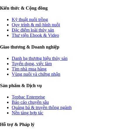
Kiến thức & Cộng đồng
Kỹ thuật nuôi trồng
Quy trình & mô hình nuôi
Đặc điểm loài thủy sản
Thư viện Ebook & Video
Giao thương & Doanh nghiệp
Danh bạ thương hiệu thủy sản
Tuyển dụng, việc làm
Tìm nhà mua hàng
Vùng nuôi và chứng nhận
Sản phẩm & Dịch vụ
Tepbac Enterprise
Báo cáo chuyên sâu
Quảng bá & truyền thông ngành
Nền tảng hợp tác
Hỗ trợ & Pháp lý