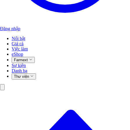
Đăng nhập
Nổi bật
Giá cả
Việc làm
eShop
Farmext
Sự kiện
Danh bạ
Thư viện