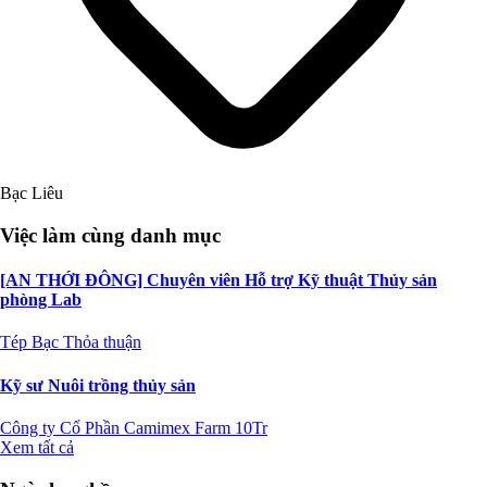
Bạc Liêu
Việc làm cùng danh mục
[AN THỚI ĐÔNG] Chuyên viên Hỗ trợ Kỹ thuật Thủy sản
phòng Lab
Tép Bạc
Thỏa thuận
Kỹ sư Nuôi trồng thủy sản
Công ty Cổ Phần Camimex Farm
10Tr
Xem tất cả