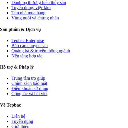
Danh bạ thương hiệu thủy sản
Tuyển dụng, việc làm
Tìm nhà mua hàng
Vùng nuôi và chứng nhận
Sản phẩm & Dịch vụ
Tepbac Enterprise
Báo cáo chuyên sâu
Quảng bá & truyền thông ngành
Nền tảng hợp tác
Hỗ trợ & Pháp lý
Trung tâm trợ giúp
Chính sách bảo mật
Điều khoản sử dụng
Cộng tác và bài viết
Về Tepbac
Liên hệ
Tuyển dụng
Giới thiệu