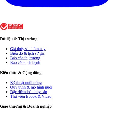
Dữ liệu & Thị trường
Giá thủy sản hôm nay
Biểu đồ & lịch sử giá
Báo cáo thị trường
Báo cáo dịch bệnh
Kiến thức & Cộng đồng
Kỹ thuật nuôi trồng
Quy trình & mô hình nuôi
Đặc điểm loài thủy sản
Thư viện Ebook & Video
Giao thương & Doanh nghiệp