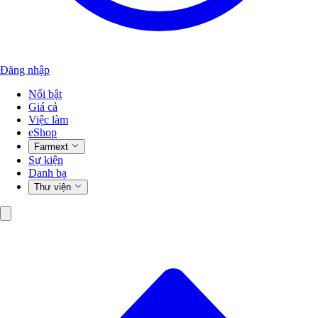
Đăng nhập
Nổi bật
Giá cả
Việc làm
eShop
Farmext
Sự kiện
Danh bạ
Thư viện