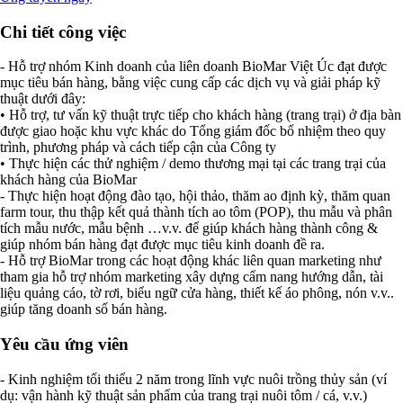
Chi tiết công việc
- Hỗ trợ nhóm Kinh doanh của liên doanh BioMar Việt Úc đạt được
mục tiêu bán hàng, bằng việc cung cấp các dịch vụ và giải pháp kỹ
thuật dưới đây:
• Hỗ trợ, tư vấn kỹ thuật trực tiếp cho khách hàng (trang trại) ở địa bàn
được giao hoặc khu vực khác do Tổng giám đốc bổ nhiệm theo quy
trình, phương pháp và cách tiếp cận của Công ty
• Thực hiện các thử nghiệm / demo thương mại tại các trang trại của
khách hàng của BioMar
- Thực hiện hoạt động đào tạo, hội thảo, thăm ao định kỳ, thăm quan
farm tour, thu thập kết quả thành tích ao tôm (POP), thu mẫu và phân
tích mẫu nước, mẫu bệnh …v.v. để giúp khách hàng thành công &
giúp nhóm bán hàng đạt được mục tiêu kinh doanh đề ra.
- Hỗ trợ BioMar trong các hoạt động khác liên quan marketing như
tham gia hỗ trợ nhóm marketing xây dựng cẩm nang hướng dẫn, tài
liệu quảng cáo, tờ rơi, biểu ngữ cửa hàng, thiết kế áo phông, nón v.v..
giúp tăng doanh số bán hàng.
Yêu cầu ứng viên
- Kinh nghiệm tối thiểu 2 năm trong lĩnh vực nuôi trồng thủy sản (ví
dụ: vận hành kỹ thuật sản phẩm của trang trại nuôi tôm / cá, v.v.)